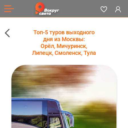
Топ-5 туров выходного
дня из Москвы:
Орёл, Мичуринск,
Липецк, Смоленск, Тула