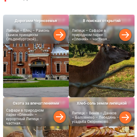
29 490 ₽
33 900 ₽
Дорогами Черноземья
В поисках открытий
от
от
Липецк – Елец – Рамонь
Липецк – Сафари в
(замок принцессы
природном парке
Ольденбургской)...
«Олений» – частная...
28 900 ₽
29 900 ₽
Охота за впечатлениями
Хлеб-соль земли липецкой
от
от
Сафари в природном
Липецк – Венёв – Данков
парке «Олений» –
– Баловнёво – Лебедянь –
курортный Липецк –
усадьба Скорняково...
частная...