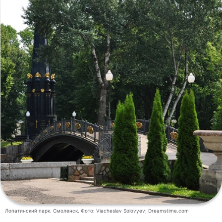
Лопатинский парк. Смоленск. Фото: Viacheslav Solovyev; Dreamstime.com