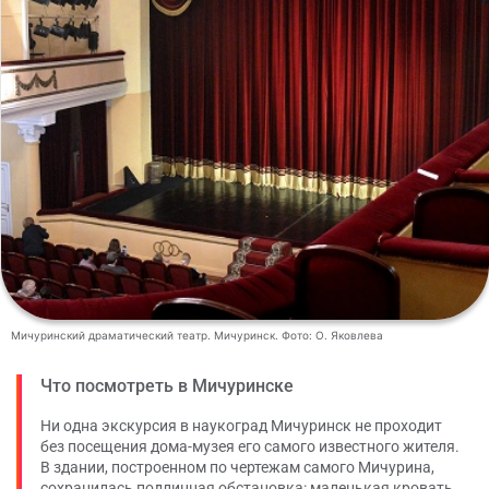
Мичуринский драматический театр. Мичуринск. Фото: О. Яковлева
Что посмотреть в Мичуринске
Ни одна экскурсия в наукоград Мичуринск не проходит
без посещения дома-музея его самого известного жителя.
В здании, построенном по чертежам самого Мичурина,
сохранилась подлинная обстановка: маленькая кровать