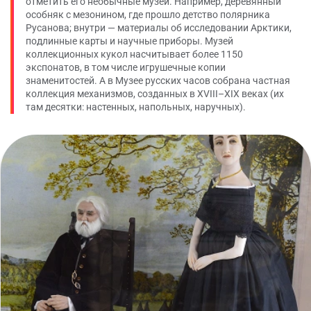
отметить его необычные музеи. Например, деревянный
особняк с мезонином, где прошло детство полярника
Русанова; внутри — материалы об исследовании Арктики,
подлинные карты и научные приборы. Музей
коллекционных кукол насчитывает более 1150
экспонатов, в том числе игрушечные копии
знаменитостей. А в Музее русских часов собрана частная
коллекция механизмов, созданных в XVIII–XIX веках (их
там десятки: настенных, напольных, наручных).