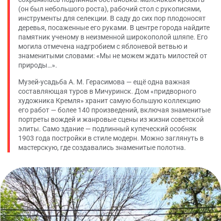
(он был небольшого роста), рабочий стол с рукописями,
инструменты для селекции. В саду до сих пор плодоносят
деревья, посаженные его руками. В центре города найдите
памятник ученому в неизменной широкополой шляпе. Его
могила отмечена надгробием с яблоневой ветвью и
знаменитыми словами: «Мы не можем ждать милостей от
природы…».
Музей-усадьба А. М. Герасимова — ещё одна важная
составляющая туров в Мичуринск. Дом «придворного
художника Кремля» хранит самую большую коллекцию
его работ — более 140 произведений, включая знаменитые
портреты вождей и жанровые сцены из жизни советской
элиты. Само здание — подлинный купеческий особняк
1903 года постройки в стиле модерн. Можно заглянуть в
мастерскую, где создавались знаменитые полотна.