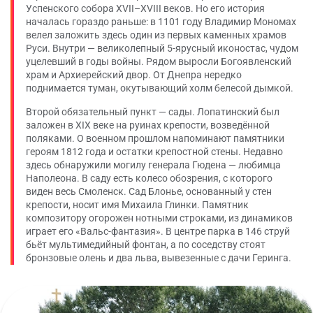
Успенского собора XVII–XVIII веков. Но его история
началась гораздо раньше: в 1101 году Владимир Мономах
велел заложить здесь один из первых каменных храмов
Руси. Внутри — великолепный 5-ярусный иконостас, чудом
уцелевший в годы войны. Рядом выросли Богоявленский
храм и Архиерейский двор. От Днепра нередко
поднимается туман, окутывающий холм белесой дымкой.
Второй обязательный пункт — сады. Лопатинский был
заложен в XIX веке на руинах крепости, возведённой
поляками. О военном прошлом напоминают памятники
героям 1812 года и остатки крепостной стены. Недавно
здесь обнаружили могилу генерала Гюдена — любимца
Наполеона. В саду есть колесо обозрения, с которого
виден весь Смоленск. Сад Блонье, основанный у стен
крепости, носит имя Михаила Глинки. Памятник
композитору огорожен нотными строками, из динамиков
играет его «Вальс-фантазия». В центре парка в 146 струй
бьёт мультимедийный фонтан, а по соседству стоят
бронзовые олень и два льва, вывезенные с дачи Геринга.