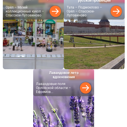
русской провинции
Орёл – Музей
Тула – Подмоклово –
коллекционных кукол –
Орёл – Спасское-
Спасское-Лутовиново
Лутовиново
Лавандовое лето
6 990 ₽
от
вдохновения
Лавандовые поля
Орловской области –
Ефремов...