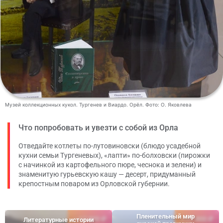
Музей коллекционных кукол. Тургенев и Виардо. Орёл. Фото: О. Яковлева
Что попробовать и увезти с собой из Орла
Отведайте котлеты по-лутовиновски (блюдо усадебной
кухни семьи Тургеневых), «лапти» по-болховски (пирожки
с начинкой из картофельного пюре, чеснока и зелени) и
знаменитую гурьевскую кашу — десерт, придуманный
крепостным поваром из Орловской губернии.
Пленительный мир
17 900 ₽
17 900 ₽
Литературные истории
от
от