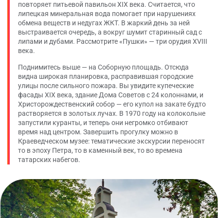
повторяет питьевой павильон XIX века. Считается, что
липецкая минеральная вода помогает при нарушениях
обмена веществ и недугах ЖКТ. В жаркий день за ней
выстраивается очередь, а вокруг шумит старинный сад с
липами и дубами. Рассмотрите «Пушки» — три орудия XVIII
века.
Поднимитесь выше — на Соборную площадь. Отсюда
видна широкая планировка, расправившая городские
улицы после сильного пожара. Вы увидите купеческие
фасады XIX века, здание Дома Советов с 24 колоннами, и
Христорождественский собор — его купол на закате будто
растворяется в золотых лучах. В 1970 году на колокольне
запустили куранты, и теперь они негромко отбивают
время над центром. Завершить прогулку можно в
Краеведческом музее: тематические экскурсии переносят
то в эпоху Петра, то в каменный век, то во времена
татарских набегов.