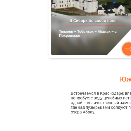
ли
В Сибирь по своей воле
Тюмень – Тобольск – Абалак – с.
Покровское
Юж
Встречаемся в Краснодаре: вп
попробуете воду целебных исто
одной – величественный замок 
где над пузырьками колдуют пр
озера Абрау.