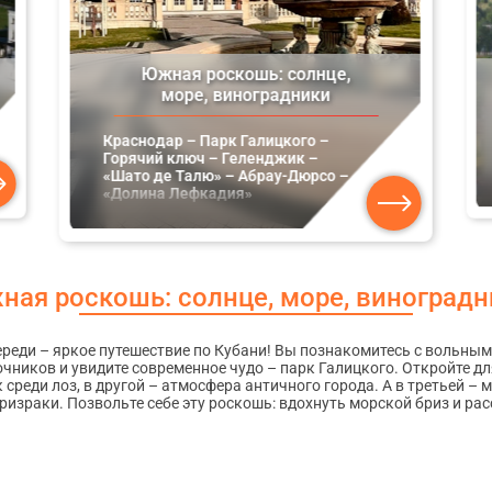
Южная роскошь: солнце,
море, виноградники
Краснодар – Парк Галицкого –
Горячий ключ – Геленджик –
«Шато де Талю» – Абрау-Дюрсо –
«Долина Лефкадия»
ная роскошь: солнце, море, виноградн
ереди – яркое путешествие по Кубани! Вы познакомитесь с вольны
чников и увидите современное чудо – парк Галицкого. Откройте для
среди лоз, в другой – атмосфера античного города. А в третьей – 
израки. Позвольте себе эту роскошь: вдохнуть морской бриз и рас