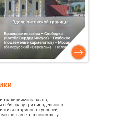
Вдоль литовской границы
Туры по 
Браславские озёра – Слободка
Государева д
(Костёл Сердца Иисуса) – Глубокое
(подземелье кармелитов) – Мосар
(белорусский «Версаль») – Полоцк
ики
ми традициями казаков,
 себя сразу три винодельни: в
мистика старинных туннелей,
смотреть все оттенки воды у