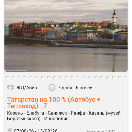
ЖД/Авиа
7 дней | 6 ночей
Татарстан на 100 % (Автобус +
Теплоход) - 7
Казань - Елабуга - Свияжск - Раифа - Казань (музей
Боратынского) - Иннополис
07/08/26 -
13/08/26;