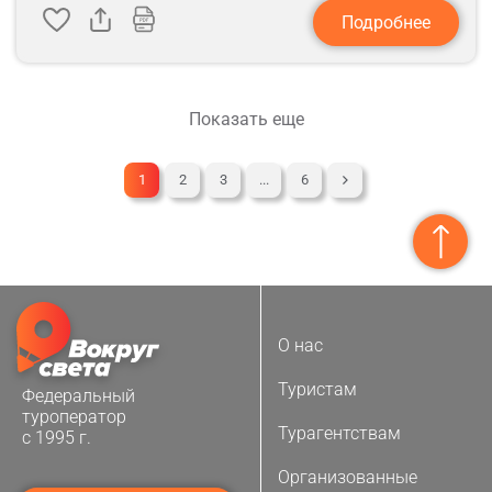
Подробнее
Показать еще
1
2
3
...
6
О нас
Туристам
Федеральный
туроператор
Турагентствам
с 1995 г.
Организованные