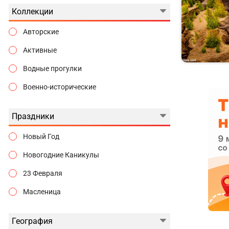
Коллекции
Авторские
Активные
Водные прогулки
Военно-исторические
Гастрономические
Праздники
Городские истории
Новый Год
Государева дорога
Новогодние Каникулы
Гуляем по Москве
23 Февраля
Дворцы и замки
Масленица
Джип-туры
8 Марта
Едем на Ласточке
География
Майские Праздники