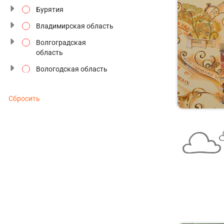
Бурятия
Семейные туры
Владимирская область
Старинные усадьбы
Волгоградская
область
Традиции и промыслы
Вологодская область
Туры выходного дня
Воронежская область
Туры к Деду Морозу
Сбросить
Дагестан
Туры по будням
Дальний восток
Туры с отдыхом
Забайкальский край
Фестивали и
Золотое кольцо
праздники
Ивановская область
Этнографические
Ингушетия
Иркутская область
Кабардино-Балкария