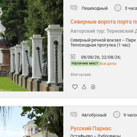
Пешеходный
3 час
Северные ворота порта п
Авторский тур: Терновский
Северный речной вокзал – Парк
Теплоходная прогулка (1 час)
08/08/26;
22/08/26;
Наличие мест
Все даты
#Авторские
Автобусный
9 часо
Русский Парнас
Остафьево – Дубровицы