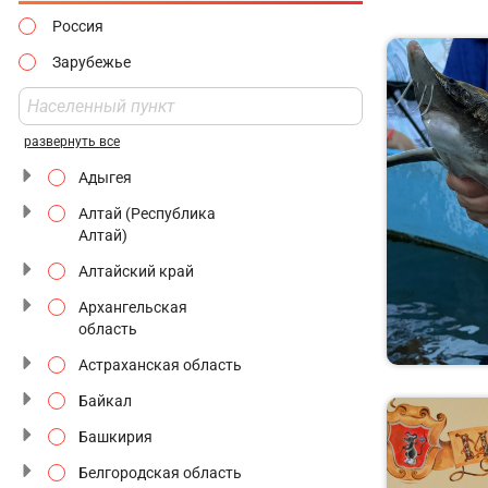
Интерактивные
Россия
Июньские Праздники
На производство
Зарубежье
Ноябрьские
Национальные
Праздники
маршруты
развернуть все
Незнакомый Петербург
Адыгея
Новогодняя Москва
Алтай (Республика
Природные
Алтай)
заповедники
Алтайский край
Ретропоезд
Архангельская
С мастер-классами
область
Астраханская область
С ночным переездом
Байкал
Святые места
Башкирия
Северное сияние
Белгородская область
Сезон цветения