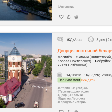
#Авторские
ЖД/Авиа
3 дня | 2
Дворцы восточной Белар
Могилёв – Жиличи (Шляхетский 
Козелл-Поклевских) – Бобруйск
князя Потёмкина)
14/08/26 -
16/08/26;
28/08/
Наличие мест
Все даты
#Старинные усадьбы
#Туры выходного дня
#Дворцы и замки
#Едем на Ласточке
#Городские истории