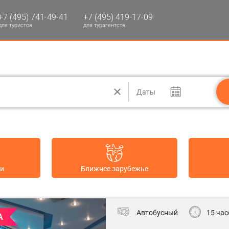
+7 (495) 741-49-41
+7 (495) 419-17-09
для туристов
для турагентств
Даты
ии
Ближнее зарубежье
Автобусный
15 час
А