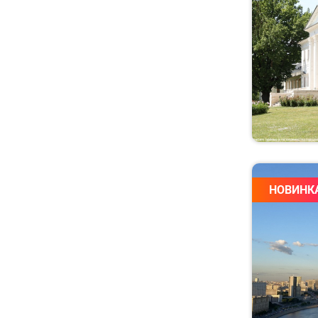
Ленинградская
область
Липецкая область
Магаданская область
Марий Эл
МинВоды
Мордовия
Москва
НОВИНК
Московская область
Мурманская область
Ненецкий АО
Нижегородская
область
Новгородская область