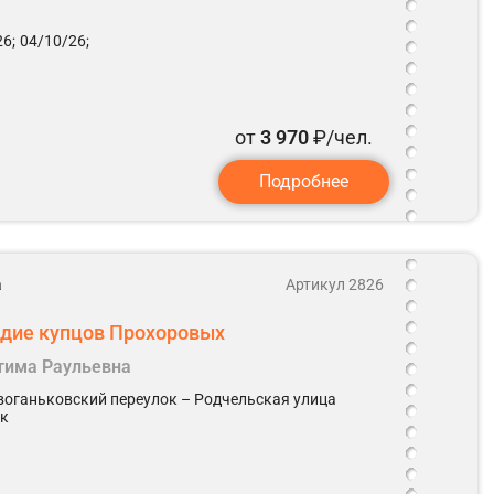
6;
04/10/26;
от
3 970
₽/чел.
Подробнее
а
Артикул 2826
едие купцов Прохоровых
атима Раульевна
воганьковский переулок – Родчельская улица
ок