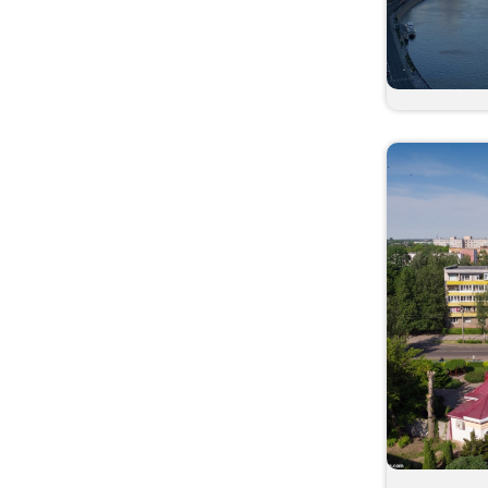
Новосибирская
область
Омская область
Оренбургская область
Орловская область
Пензенская область
Пермский край
Приморский край
Псковская область
Республика Коми
Ростовская область
Рязанская область
Самарская область
Санкт-Петербург