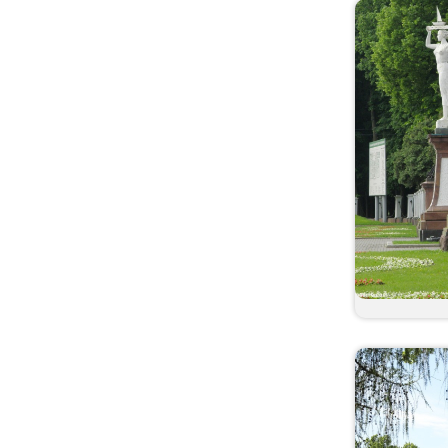
Кавказ
Калининградская
область
Калмыкия
Калужская область
Камчатка
Карачаево-Черкесия
Карелия
Кемеровская область
Кировская область
Костромская область
Краснодарский край
Красноярский край
Крым