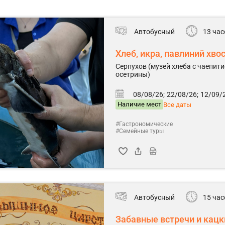
Автобусный
13 час
Хлеб, икра, павлиний хво
Серпухов (музей хлеба с чаепити
осетрины)
08/08/26;
22/08/26;
12/09/2
Наличие мест
Все даты
#Гастрономические
#Семейные туры
Автобусный
15 час
Забавные встречи и кацк