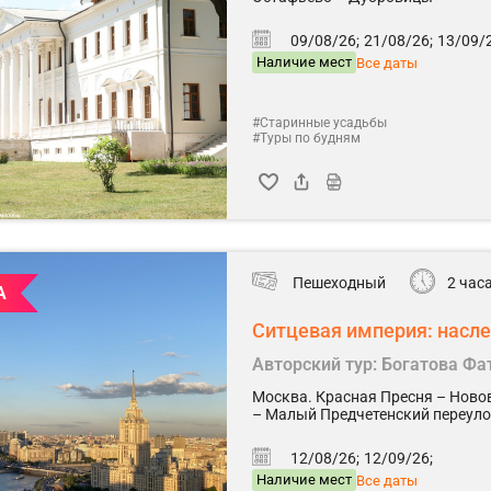
09/08/26;
21/08/26;
13/09/2
Наличие мест
Все даты
#Старинные усадьбы
#Туры по будням
Пешеходный
2 час
А
Ситцевая империя: насл
Авторский тур: Богатова Ф
Москва. Красная Пресня – Ново
– Малый Предчетенский переул
12/08/26;
12/09/26;
Наличие мест
Все даты