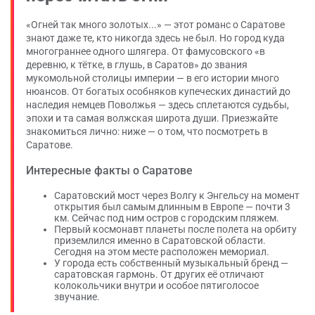
«Огней так много золотых...» — этот романс о Саратове
знают даже те, кто никогда здесь не был. Но город куда
многограннее одного шлягера. От фамусовского «в
деревню, к тётке, в глушь, в Саратов» до звания
мукомольной столицы империи — в его истории много
нюансов. От богатых особняков купеческих династий до
наследия немцев Поволжья — здесь сплетаются судьбы,
эпохи и та самая волжская широта души. Приезжайте
знакомиться лично: ниже — о том, что посмотреть в
Саратове.
Интересные факты о Саратове
Саратовский мост через Волгу к Энгельсу на момент
открытия был самым длинным в Европе — почти 3
км. Сейчас под ним остров с городским пляжем.
Первый космонавт планеты после полета на орбиту
приземлился именно в Саратовской области.
Сегодня на этом месте расположен мемориал.
У города есть собственный музыкальный бренд —
саратовская гармонь. От других её отличают
колокольчики внутри и особое пятиголосое
звучание.