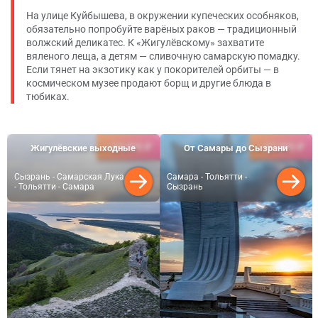
На улице Куйбышева, в окружении купеческих особняков,
обязательно попробуйте варёных раков — традиционный
волжский деликатес. К «Жигулёвскому» захватите
вяленого леща, а детям — сливочную самарскую помадку.
Если тянет на экзотику как у покорителей орбиты — в
космическом музее продают борщ и другие блюда в
тюбиках.
24 900 ₽
27 950 ₽
Жигулёвские выходные
От Самары до Сызрани
от
от
Сызрань - Самарская Лука
Самара - Тольятти -
- Тольятти - Самара
Сызрань