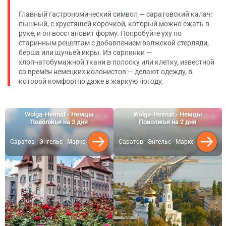
Главный гастрономический символ — саратовский калач:
пышный, с хрустящей корочкой, который можно сжать в
руке, и он восстановит форму. Попробуйте уху по
старинным рецептам с добавлением волжской стерляди,
берша или щучьей икры. Из сарпинки —
хлопчатобумажной ткани в полоску или клетку, известной
со времён немецких колонистов — делают одежду, в
которой комфортно даже в жаркую погоду.
Wolga-Heimat - Немцы
Wolga-Heimat - Немцы
25 350 ₽
18 800 ₽
от
от
Поволжья на 3 дня
Поволжья на 2 дня
Саратов - Энгельс - Маркс
Саратов - Энгельс - Маркс