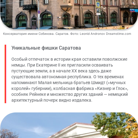
Консерватория имени Собинова. Саратов. Фото: Leonid Andronov Dreamstime.com
Уникальные фишки Саратова
Особый отпечаток в истории края оставили поволжские
немцы. При Екатерине II их пригласили осваивать
пустующие земли, а в начале XX века здесь даже
существовала автономная республика. О тех временах
напоминают Малая мельница братьев Шмидт («мучных
королей» губернии), колбасная фабрика «Кизнер и Глок»,
особняк Рейнеке и множество других зданий — немецкий
архитектурный почерк видно издалека.