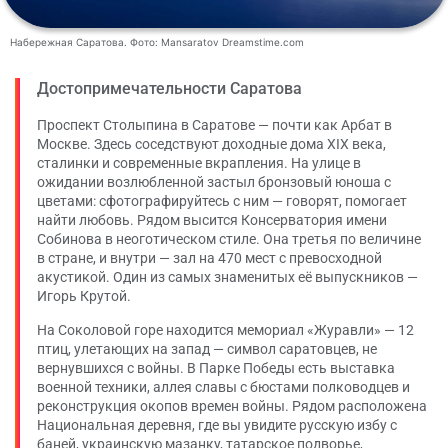
Набережная Саратова. Фото: Mansaratov Dreamstime.com
Достопримечательности Саратова
Проспект Столыпина в Саратове — почти как Арбат в
Москве. Здесь соседствуют доходные дома XIX века,
сталинки и современные вкрапления. На улице в
ожидании возлюбленной застыл бронзовый юноша с
цветами: сфотографируйтесь с ним — говорят, помогает
найти любовь. Рядом высится Консерватория имени
Собинова в неоготическом стиле. Она третья по величине
в стране, и внутри — зал на 470 мест с превосходной
акустикой. Один из самых знаменитых её выпускников —
Игорь Крутой.
На Соколовой горе находится мемориал «Журавли» — 12
птиц, улетающих на запад — символ саратовцев, не
вернувшихся с войны. В Парке Победы есть выставка
военной техники, аллея славы с бюстами полководцев и
реконструкция окопов времен войны. Рядом расположена
Национальная деревня, где вы увидите русскую избу с
баней, украинскую мазанку, татарское подворье,