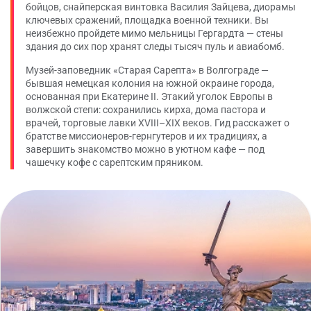
бойцов, снайперская винтовка Василия Зайцева, диорамы
ключевых сражений, площадка военной техники. Вы
неизбежно пройдете мимо мельницы Гергардта — стены
здания до сих пор хранят следы тысяч пуль и авиабомб.
Музей-заповедник «Старая Сарепта» в Волгограде —
бывшая немецкая колония на южной окраине города,
основанная при Екатерине II. Этакий уголок Европы в
волжской степи: сохранились кирха, дома пастора и
врачей, торговые лавки XVIII–XIX веков. Гид расскажет о
братстве миссионеров-гернгутеров и их традициях, а
завершить знакомство можно в уютном кафе — под
чашечку кофе с сарептским пряником.