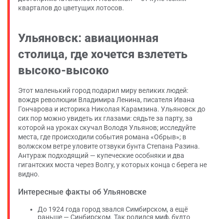
кварталов до цветущих лотосов.
Ульяновск: авиационная
столица, где хочется взлететь
высоко-высоко
Этот маленький город подарил миру великих людей:
вождя революции Владимира Ленина, писателя Ивана
Гончарова и историка Николая Карамзина. Ульяновск до
сих пор можно увидеть их глазами: сядьте за парту, за
которой на уроках скучал Володя Ульянов; исследуйте
места, где происходили события романа «Обрыв»; в
волжском ветре уловите отзвуки бунта Степана Разина.
Антураж подходящий — купеческие особняки и два
гигантских моста через Волгу, у которых конца с берега не
видно.
Интересные факты об Ульяновске
До 1924 года город звался Симбирском, а ещё
раньше — Синбирском. Так родился миф, будто