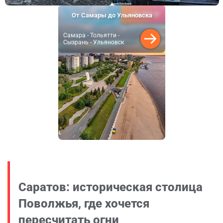
36 900 ₽
От Самары до Ульяновска
от
Самара - Тольятти -
Сызрань - Ульяновск
Саратов: историческая столица
Поволжья, где хочется
пересчитать огни