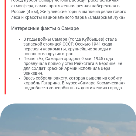
город-курорт Самару летом! Вас ждут расслабленная
атмосфера, самая протяженная речная набережная в
России (4 км), Жигулёвские горы в шапке из реликтового
леса и красоты национального парка «Самарская Лука».
Интересные факты о Самаре
В годы войны Самара (тогда Куйбышев) стала
запасной столицей СССР. Осенью 1941 сюда
перевели наркоматы, крупнейшие заводы и
посольства других стран.
Песня «Ах, Самара-городок» 9 мая 1945 года
прозвучала прямо у стен Рейхстага в Берлине. Её
для солдат Красной Армии исполнила Вера
Зенкевич.
Здесь собрали ракету, которая вывела на орбиту
корабль Гагарина. В музее «Самара Космическая» —
подробнее о «внеорбитных» достижениях города.