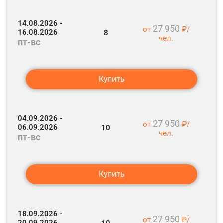
Экскурсия в музее АвтоВАЗа.
14.08.2026 -
Обед.
27 950
от
₽/
16.08.2026
8
чел.
пт-вс
Переезд в Сызрань (100 км).
Экскурсия по историческому центру Сызрани
Купить
Завершение экскурсионной программы на жд
вокзале Сызрани.
04.09.2026 -
27 950
от
₽/
После 20:00
–
отправление поезда в Ваш город.
06.09.2026
10
чел.
пт-вс
Купить
18.09.2026 -
27 950
от
₽/
20.09.2026