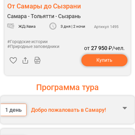
От Самары до Сызрани
Самара - Тольятти - Сызрань
ЖД/Авиа
3 дня | 2 ночи
Артикул 1495
#Городские истории
#Природные заповедники
от
27 950
₽/чел.
Купить
Программа тура
1 день
Добро пожаловать в Самару!
Сбор группы и встреча с гидом у центрального входа ж/д вокзала г.