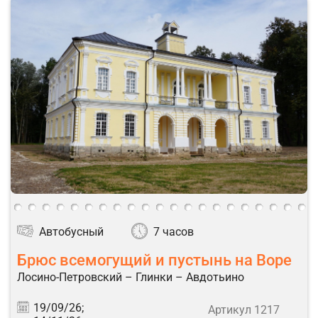
Автобусный
7 часов
Брюс всемогущий и пустынь на Воре
Лосино-Петровский – Глинки – Авдотьино
19/09/26;
Артикул 1217