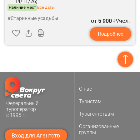
14/11/26;
Наличие мест
Все даты
#Старинные усадьбы
от
5 900
₽/чел.
Подробнее
О нас
Туристам
Федеральный
туроператор
Турагентствам
с 1995 г.
Организованные
группы
Вход для Агентств