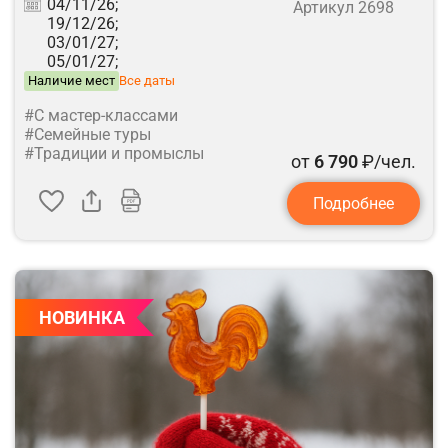
04/11/26;
Артикул 2698
19/12/26;
03/01/27;
05/01/27;
Наличие мест
Все даты
#С мастер-классами
#Семейные туры
#Традиции и промыслы
от
6 790
₽/чел.
Подробнее
НОВИНКА