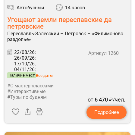
Автобусный
14 часов
Угощают земли переславские да
петровские
Переславль-Залесский – Петровск – «Филимоново
раздолье»
22/08/26;
Артикул 1260
26/09/26;
17/10/26;
04/11/26;
Наличие мест
Все даты
#С мастер-классами
#Интерактивные
#Туры по будням
от
6 470
₽/чел.
Подробнее