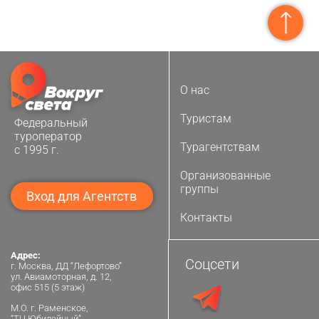
О нас
Туристам
Федеральный
туроператор
Турагентствам
с 1995 г.
Организованные
группы
Вход для Агентств
Контакты
Адрес:
Соцсети
г. Москва, ДД “Лефортово”
ул. Авиамоторная, д. 12,
офис 515 (5 этаж)
М.О. г. Раменское,
“ТЦ Юбилейный”,