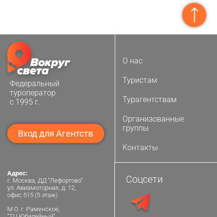
О нас
Туристам
Федеральный
туроператор
Турагентствам
с 1995 г.
Организованные
группы
Вход для Агентств
Контакты
Адрес:
Соцсети
г. Москва, ДД “Лефортово”
ул. Авиамоторная, д. 12,
офис 515 (5 этаж)
М.О. г. Раменское,
“ТЦ Юбилейный”,