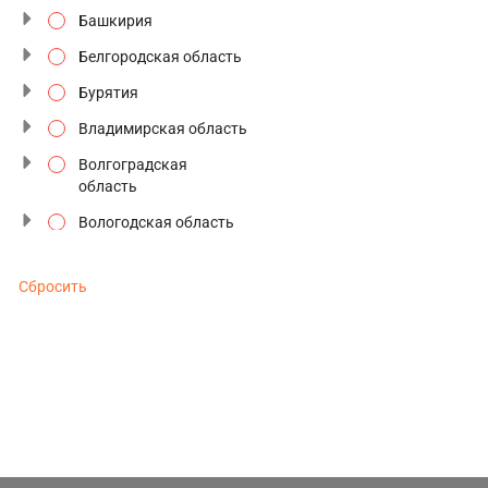
Башкирия
Северное сияние
Белгородская область
Сезон цветения
Бурятия
Семейные туры
Владимирская область
Старинные усадьбы
Волгоградская
область
Традиции и промыслы
Вологодская область
Туры выходного дня
Воронежская область
Туры к Деду Морозу
Сбросить
Дагестан
Туры по будням
Дальний восток
Туры с отдыхом
Забайкальский край
Фестивали и
Золотое кольцо
праздники
Ивановская область
Этнографические
Ингушетия