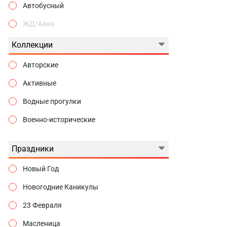
Автобусный
ЖД/Авиа
Коллекции
Авторские
Активные
Водные прогулки
Военно-исторические
Гастрономические
Праздники
Городские истории
Новый Год
Государева дорога
Новогодние Каникулы
Гуляем по Москве
23 Февраля
Дворцы и замки
Масленица