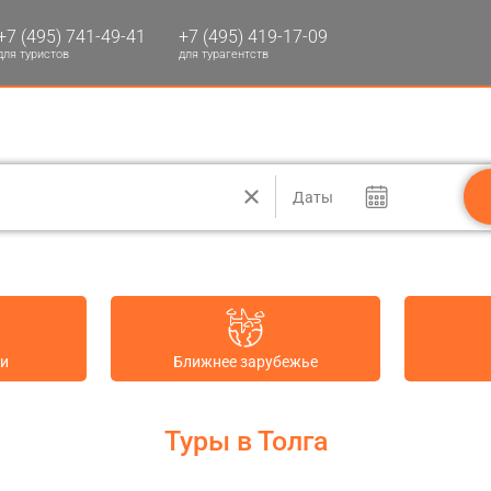
+7 (495) 741-49-41
+7 (495) 419-17-09
для туристов
для турагентств
Даты
ии
Ближнее зарубежье
Туры в Толга