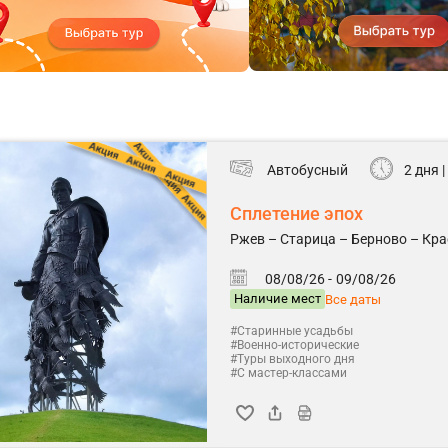
Автобусный
2 дня |
Сплетение эпох
Ржев – Старица – Берново – Кра
08/08/26 -
09/08/26
Наличие мест
Все даты
#Старинные усадьбы
#Военно-исторические
#Туры выходного дня
#С мастер-классами