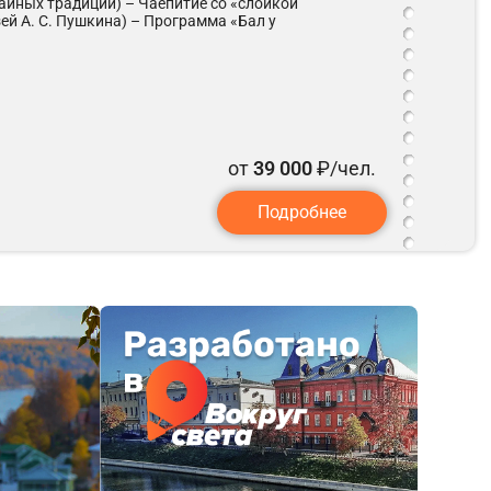
чайных традиций) – Чаепитие со «слойкой
ей А. С. Пушкина) – Программа «Бал у
от
39 000
₽/чел.
Подробнее