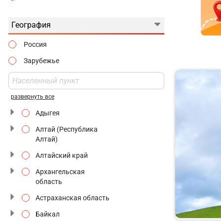
Джип-туры
8 Марта
Едем на Ласточке
География
Майские Праздники
Интерактивные
Россия
Июньские Праздники
На производство
Зарубежье
Ноябрьские
Национальные
Праздники
маршруты
развернуть все
Незнакомый Петербург
Адыгея
Новогодняя Москва
Алтай (Республика
Природные
Алтай)
заповедники
Алтайский край
Ретропоезд
Архангельская
С мастер-классами
область
Астраханская область
С ночным переездом
Байкал
Святые места