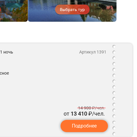
 1 ночь
Артикул 1391
сное
14 900
₽/чел.
от
13 410
₽/чел.
Подробнее