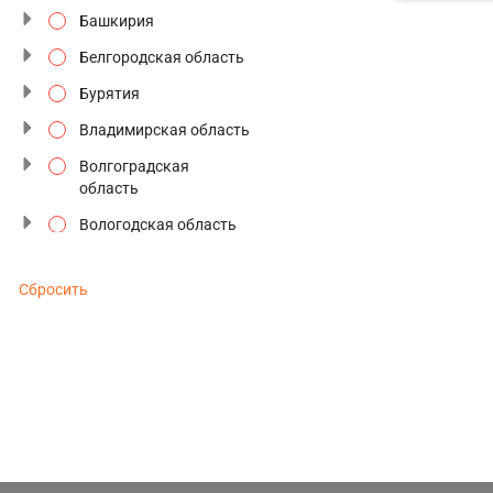
Башкирия
Северное сияние
Белгородская область
Сезон цветения
Бурятия
Семейные туры
Владимирская область
Старинные усадьбы
Волгоградская
область
Традиции и промыслы
Вологодская область
Туры выходного дня
Воронежская область
Туры к Деду Морозу
Сбросить
Дагестан
Туры по будням
Дальний восток
Туры с отдыхом
Забайкальский край
Фестивали и
Золотое кольцо
праздники
Ивановская область
Этнографические
Ингушетия