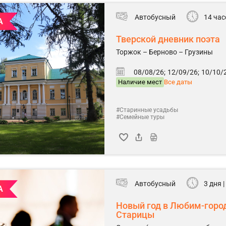
Автобусный
14 час
А
Тверской дневник поэта
Торжок – Берново – Грузины
08/08/26;
12/09/26;
10/10/2
Наличие мест
Все даты
#Старинные усадьбы
#Семейные туры
Автобусный
3 дня |
А
Новый год в Любим-город
Старицы