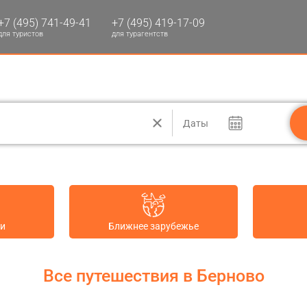
+7 (495) 741-49-41
+7 (495) 419-17-09
для туристов
для турагентств
Даты
ии
Ближнее зарубежье
Все путешествия в Берново