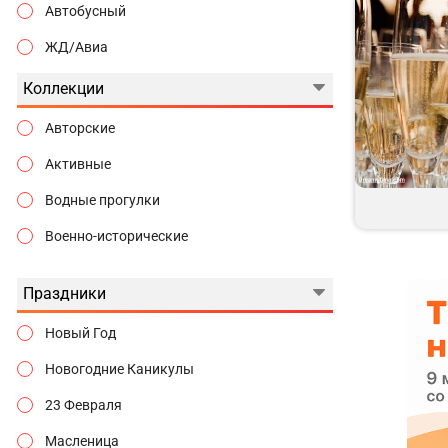
Автобусный
ЖД/Авиа
Коллекции
Авторские
Активные
Водные прогулки
Военно-исторические
Гастрономические
Праздники
Городские истории
Новый Год
Государева дорога
Новогодние Каникулы
Гуляем по Москве
23 Февраля
Дворцы и замки
Масленица