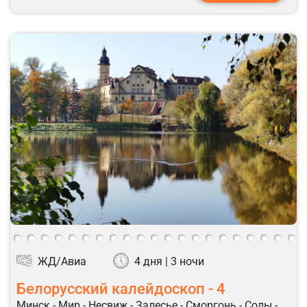
ЖД/Авиа
4 дня | 3 ночи
Белорусский калейдоскоп - 4
Минск - Мир - Несвиж - Залесье - Сморгонь - Солы -