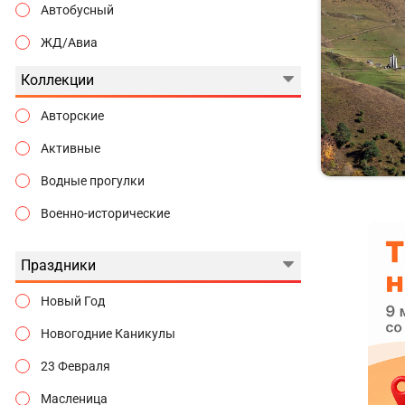
Автобусный
ЖД/Авиа
Коллекции
Авторские
Активные
Водные прогулки
Военно-исторические
Гастрономические
Праздники
Городские истории
Новый Год
Государева дорога
Новогодние Каникулы
Гуляем по Москве
23 Февраля
Дворцы и замки
Масленица