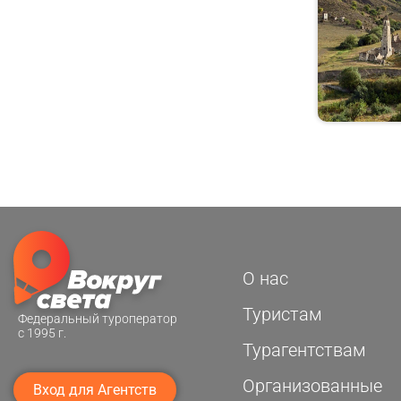
область
Новгородская область
Новосибирская
область
Омская область
Оренбургская область
Орловская область
Пензенская область
Пермский край
Приморский край
О нас
Псковская область
Туристам
Федеральный туроператор
Республика Коми
с 1995 г.
Турагентствам
Ростовская область
Рязанская область
Организованные
Вход для Агентств