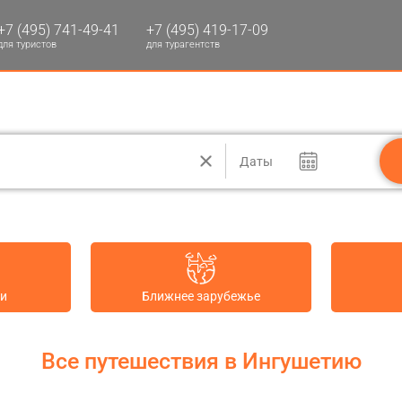
+7 (495) 741-49-41
+7 (495) 419-17-09
для туристов
для турагентств
Даты
ии
Ближнее зарубежье
Все путешествия в Ингушетию