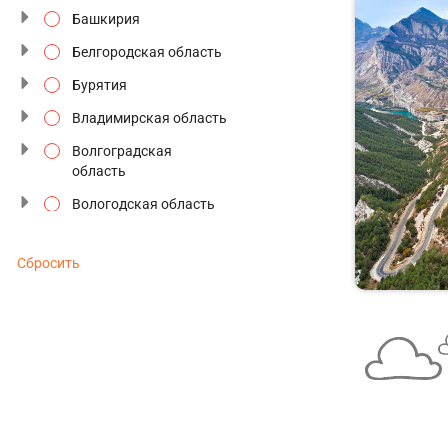
Башкирия
Северное сияние
Белгородская область
Сезон цветения
Бурятия
Семейные туры
Владимирская область
Старинные усадьбы
Волгоградская
область
Традиции и промыслы
Вологодская область
Туры выходного дня
Воронежская область
Туры к Деду Морозу
Сбросить
Дагестан
Туры по будням
Дальний восток
Туры с отдыхом
Забайкальский край
Фестивали и
Золотое кольцо
праздники
Ивановская область
Этнографические
Ингушетия