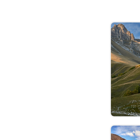
Иркутская область
Кабардино-Балкария
Кавказ
Калининградская
область
Калмыкия
Калужская область
Камчатка
Карачаево-Черкесия
Карелия
Кемеровская область
Кировская область
Костромская область
Краснодарский край