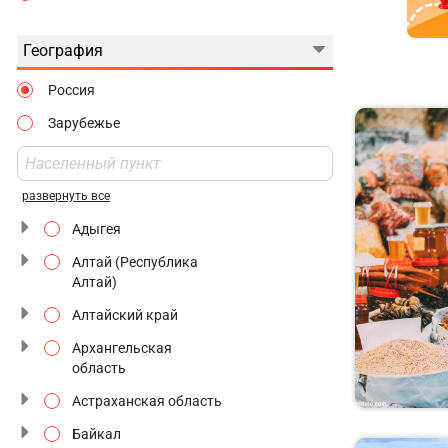
Джип-туры
8 Марта
Едем на Ласточке
География
Майские Праздники
Интерактивные
Россия
Июньские Праздники
На производство
Зарубежье
Ноябрьские
Национальные
Праздники
маршруты
развернуть все
Незнакомый Петербург
Адыгея
Новогодняя Москва
Алтай (Республика
Природные
Алтай)
заповедники
Алтайский край
Ретропоезд
Архангельская
С мастер-классами
область
Астраханская область
С ночным переездом
Байкал
Святые места