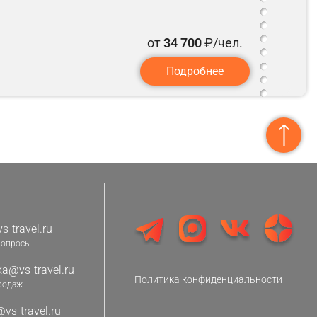
от
34 700
₽/чел.
Подробнее
s-travel.ru
вопросы
a@vs-travel.ru
Политика конфиденциальности
родаж
vs-travel.ru