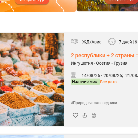
ЖД/Авиа
7 дней | 
2 республики + 2 страны
Ингушетия - Осетия - Грузия
14/08/26 -
20/08/26;
21/08/
Наличие мест
Все даты
#Природные заповедники