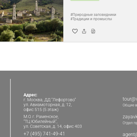
#Природные заповедники
#Традиции и промыслы
Адрес:
tour@v
г. Москва, ДД “Лефортово”
ул. Авиамоторная, д. 12,
Общие 
офис 515 (5 этаж)
zayavk
М.О. г. Раменское,
“ТЦ Юбилейный”,
Отдел п
ул. Советская, д. 14, офис 403
+7 (495) 741-49-41
agent@