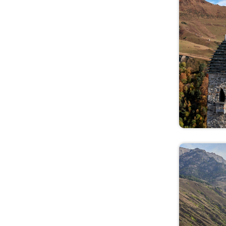
Красноярский край
Крым
Ленинградская
область
Липецкая область
Магаданская область
Марий Эл
МинВоды
Мордовия
Москва
Московская область
Мурманская область
Ненецкий АО
Нижегородская