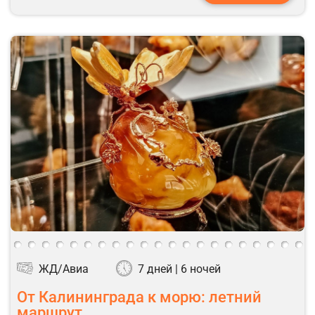
ЖД/Авиа
7 дней | 6 ночей
От Калининграда к морю: летний
маршрут