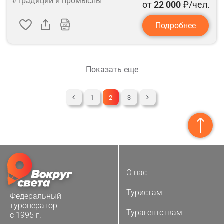
#Традиции и промыслы
от
22 000
₽/чел.
Подробнее
Показать еще
1
2
3
О нас
Туристам
Федеральный
туроператор
Турагентствам
с 1995 г.