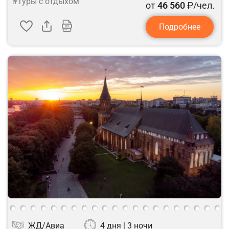
#Туры с отдыхом
от
46 560
₽/чел.
Подробнее
ЖД/Авиа
4 дня | 3 ночи