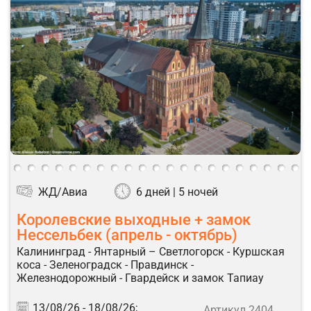
ЖД/Авиа
6 дней | 5 ночей
Королевские выходные + замок
Нессельбек (апрель - октябрь)
Калининград - Янтарный – Светлогорск - Куршская
коса - Зеленоградск - Правдинск -
Железнодорожный - Гвардейск и замок Тапиау
13/08/26 -
18/08/26;
Артикул 2404