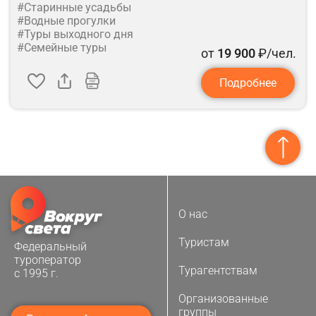
#Старинные усадьбы
#Водные прогулки
#Туры выходного дня
#Семейные туры
от
19 900
₽/чел.
Подробнее
О нас
Туристам
Федеральный
туроператор
Турагентствам
с 1995 г.
Организованные
группы