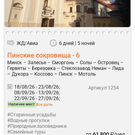
ЖД/Авиа
6 дней | 5 ночей
Пинские сокровища - 6
Минск – Залесье – Сморгонь – Солы – Островец –
Гервяты – Березовка – Стеклозавод Неман – Лида
– Дукора – Коссово – Пинск – Мотоль
18/08/26 -
23/08/26;
Артикул 1254
08/09/26 -
13/09/26;
22/09/26 -
27/09/26;
Наличие мест
Все даты
#Старинные усадьбы
#Водные прогулки
#Природные заповедники
#Семейные туры
от
61 800
₽/чел.