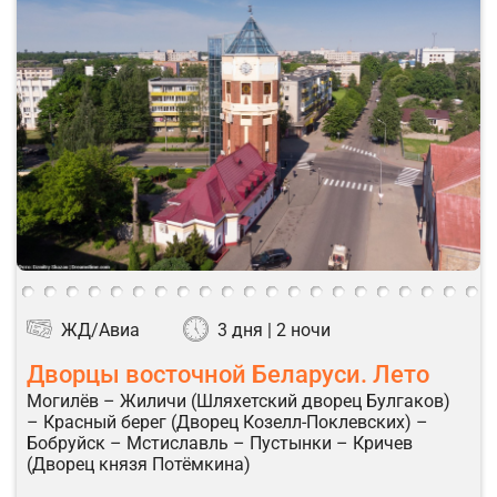
ЖД/Авиа
3 дня | 2 ночи
Дворцы восточной Беларуси. Лето
Могилёв – Жиличи (Шляхетский дворец Булгаков)
– Красный берег (Дворец Козелл-Поклевских) –
Бобруйск – Мстиславль – Пустынки – Кричев
(Дворец князя Потёмкина)