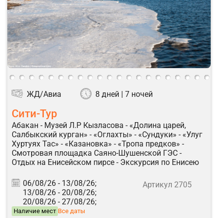
ЖД/Авиа
8 дней | 7 ночей
Сити-Тур
Абакан - Музей Л.Р Кызласова - «Долина царей,
Салбыкский курган» - «Оглахты» - «Сундуки» - «Улуг
Хуртуях Тас» - «Казановка» - «Тропа предков» -
Смотровая площадка Саяно-Шушенской ГЭС -
Отдых на Енисейском пирсе - Экскурсия по Енисею
06/08/26 -
13/08/26;
Артикул 2705
13/08/26 -
20/08/26;
20/08/26 -
27/08/26;
Наличие мест
Все даты