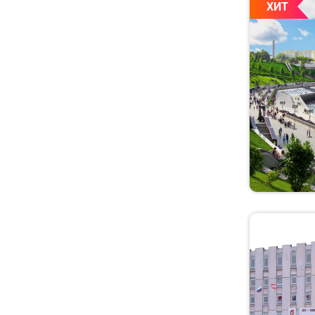
ХИТ
Красноярский край
Крым
Ленинградская
область
Липецкая область
Магаданская область
Марий Эл
МинВоды
Мордовия
Москва
Московская область
Мурманская область
Ненецкий АО
Нижегородская