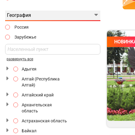
Джип-туры
8 Марта
Едем на Ласточке
География
Майские Праздники
Интерактивные
Россия
Июньские Праздники
На производство
Зарубежье
Ноябрьские
НОВИНК
Национальные
Праздники
маршруты
развернуть все
Незнакомый Петербург
Адыгея
Новогодняя Москва
Алтай (Республика
Природные
Алтай)
заповедники
Алтайский край
Ретропоезд
Архангельская
С мастер-классами
область
Астраханская область
С ночным переездом
Байкал
Святые места