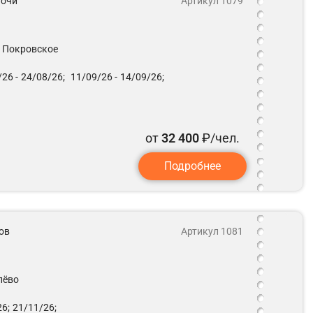
 ночи
Артикул 1079
. Покровское
26 -
24/08/26;
11/09/26 -
14/09/26;
от
32 400
₽/чел.
Подробнее
ов
Артикул 1081
лёво
6;
21/11/26;