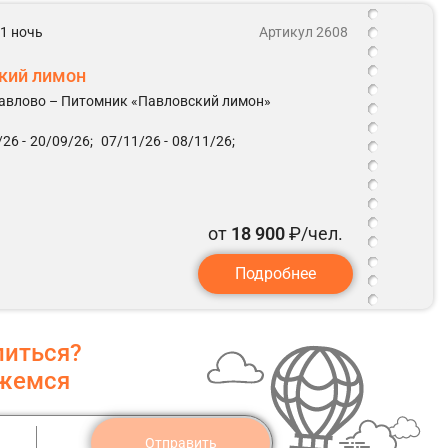
 1 ночь
Артикул 2608
ский лимон
Павлово – Питомник «Павловский лимон»
26 -
20/09/26;
07/11/26 -
08/11/26;
от
18 900
₽/чел.
Подробнее
литься?
яжемся
Отправить