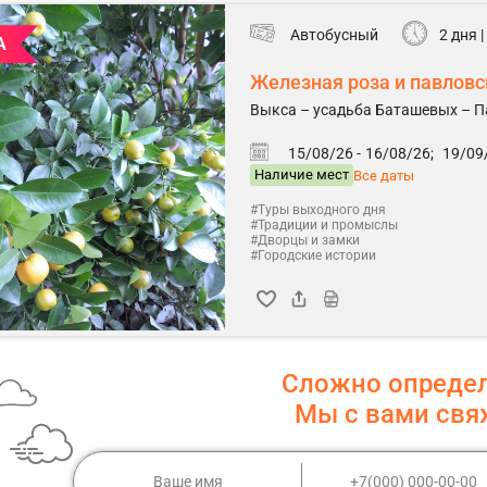
Автобусный
2 дня |
А
Железная роза и павлов
Выкса – усадьба Баташевых – 
15/08/26 -
16/08/26;
19/09/
Наличие мест
Все даты
#Туры выходного дня
#Традиции и промыслы
#Дворцы и замки
#Городские истории
Сложно опреде
Мы с вами св