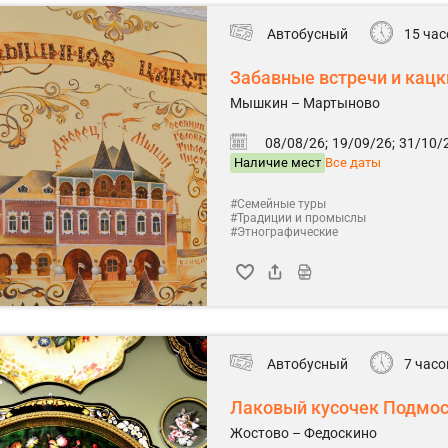
Автобусный
15 час
Забавные встречи и кацк
Мышкин – Мартыново
08/08/26;
19/09/26;
31/10/2
Наличие мест
Все даты
#Семейные туры
#Традиции и промыслы
#Этнографические
Автобусный
7 часо
Лаковый кусочек Подмо
Жостово – Федоскино