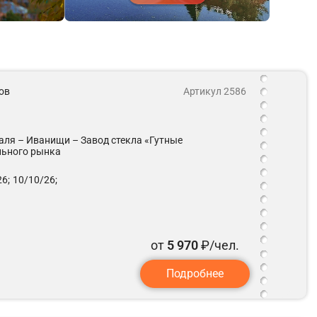
ов
Артикул 2586
аля – Иванищи – Завод стекла «Гутные
льного рынка
6;
10/10/26;
от
5 970
₽/чел.
Подробнее