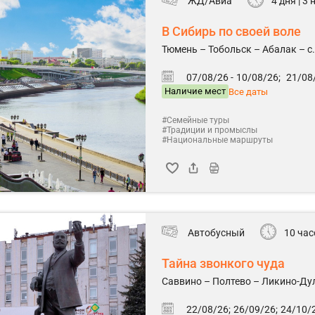
ЖД/Авиа
4 дня | 3
В Сибирь по своей воле
Тюмень – Тобольск – Абалак – с
07/08/26 -
10/08/26;
21/08/
Наличие мест
Все даты
#Семейные туры
#Традиции и промыслы
#Национальные маршруты
Автобусный
10 час
Тайна звонкого чуда
Саввино – Полтево – Ликино-Ду
22/08/26;
26/09/26;
24/10/2