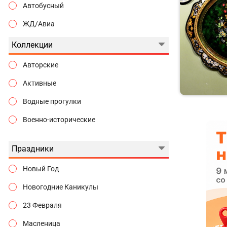
Автобусный
ЖД/Авиа
Коллекции
Авторские
Активные
Водные прогулки
Военно-исторические
Гастрономические
Праздники
Городские истории
Новый Год
Государева дорога
Новогодние Каникулы
Гуляем по Москве
23 Февраля
Дворцы и замки
Масленица