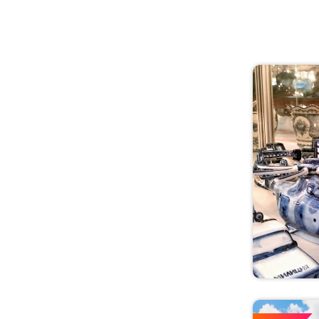
Иркутская область
Кабардино-Балкария
Кавказ
Калининградская
область
Калмыкия
Калужская область
Камчатка
Карачаево-Черкесия
Карелия
Кемеровская область
Кировская область
Костромская область
Краснодарский край