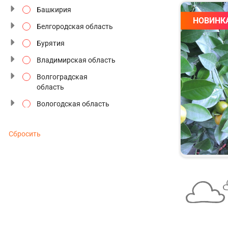
Башкирия
Северное сияние
НОВИНК
Белгородская область
Сезон цветения
Бурятия
Семейные туры
Владимирская область
Старинные усадьбы
Волгоградская
область
Традиции и промыслы
Вологодская область
Туры выходного дня
Воронежская область
Туры к Деду Морозу
Сбросить
Дагестан
Туры по будням
Дальний восток
Туры с отдыхом
Забайкальский край
Фестивали и
Золотое кольцо
праздники
Ивановская область
Этнографические
Ингушетия