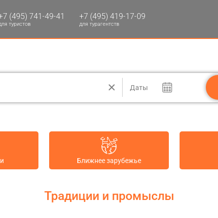
+7 (495) 741-49-41
+7 (495) 419-17-09
для туристов
для турагентств
Даты
ии
Ближнее зарубежье
Традиции и промыслы