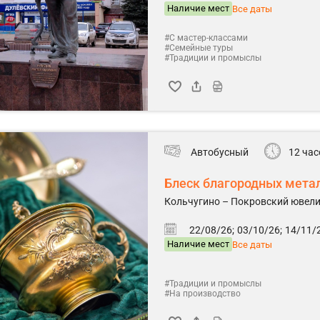
Наличие мест
Все даты
#С мастер-классами
#Семейные туры
#Традиции и промыслы
Автобусный
12 час
Блеск благородных мета
Кольчугино – Покровский ювел
22/08/26;
03/10/26;
14/11/2
Наличие мест
Все даты
#Традиции и промыслы
#На производство