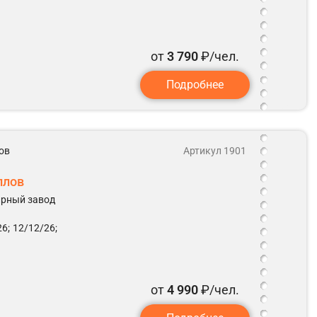
от
3 790
₽/чел.
Подробнее
ов
Артикул 1901
ллов
ирный завод
6;
12/12/26;
от
4 990
₽/чел.