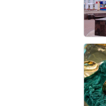
область
Новгородская область
Новосибирская
область
Омская область
Оренбургская область
Орловская область
Пензенская область
Пермский край
Приморский край
Псковская область
Республика Коми
Ростовская область
Рязанская область