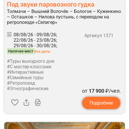
Под звуки паровозного гудка
Толмачи – Вышний Волочёк – Бологое – Куженкино
– Осташков – Нилова пустынь, с переездом на
ретропоезде «Селигер»
08/08/26 -
09/08/26;
Артикул 1371
22/08/26 -
23/08/26;
29/08/26 -
30/08/26;
Наличие мест
Все даты
#Туры выходного дня
#С мастер-классами
#Интерактивные
#Семейные туры
#Ретропоезд
#Этнографические
от
17 900
₽/чел.
Подробнее