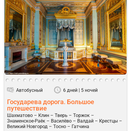
Автобусный
6 дней | 5 ночей
Государева дорога. Большое
путешествие
Шахматово – Клин – Тверь – Торжок –
Знаменское-Раёк – Василёво – Валдай – Крестцы –
Великий Новгород – Тосно – Гатчина