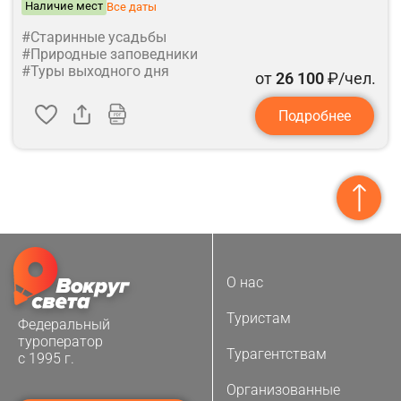
Наличие мест
Все даты
#Старинные усадьбы
#Природные заповедники
#Туры выходного дня
от
26 100
₽/чел.
Подробнее
О нас
Туристам
Федеральный
туроператор
Турагентствам
с 1995 г.
Организованные