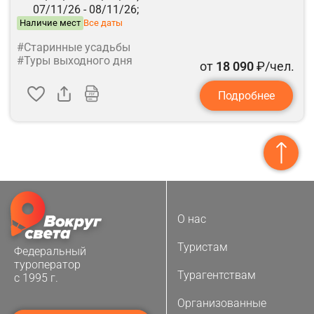
07/11/26 -
08/11/26;
Наличие мест
Все даты
#Старинные усадьбы
#Туры выходного дня
от
18 090
₽/чел.
Подробнее
О нас
Туристам
Федеральный
туроператор
Турагентствам
с 1995 г.
Организованные