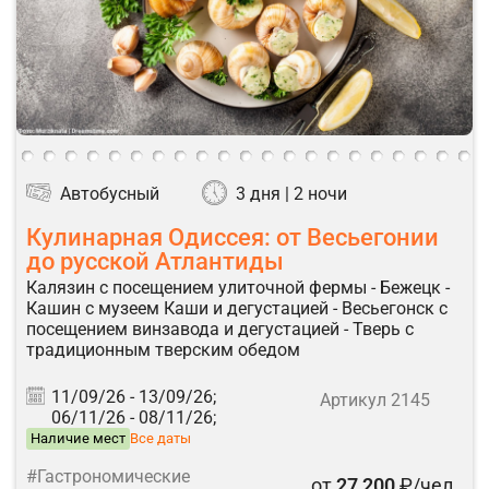
Автобусный
3 дня | 2 ночи
Кулинарная Одиссея: от Весьегонии
до русской Атлантиды
Калязин с посещением улиточной фермы - Бежецк -
Кашин с музеем Каши и дегустацией - Весьегонск с
посещением винзавода и дегустацией - Тверь с
традиционным тверским обедом
11/09/26 -
13/09/26;
Артикул 2145
06/11/26 -
08/11/26;
Наличие мест
Все даты
#Гастрономические
от
27 200
₽/чел.