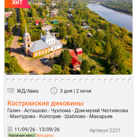
ХИТ
ЖД/Авиа
3 дня | 2 ночи
Костромские диковины
Галич - Асташово - Чухлома - Дом-музей Честнякова
- Мантурово - Кологрив - Шаблово - Макарьев
11/09/26 -
13/09/26
Артикул 2221
Наличие мест
Все даты