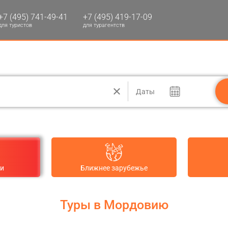
+7 (495) 741-49-41
+7 (495) 419-17-09
для туристов
для турагентств
Даты
ии
Ближнее зарубежье
Туры в Мордовию