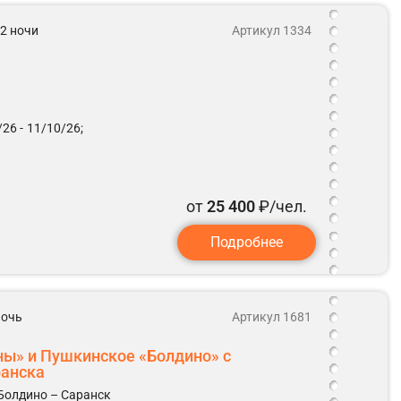
 2 ночи
Артикул 1334
26 -
11/10/26;
от
25 400
₽/чел.
Подробнее
 ночь
Артикул 1681
ны» и Пушкинское «Болдино» с
ранска
Болдино – Саранск