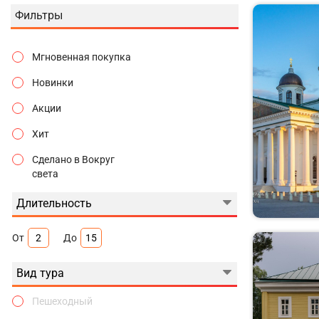
Фильтры
Мгновенная покупка
Новинки
Акции
Хит
Сделано в Вокруг
света
Длительность
От
До
Вид тура
Пешеходный