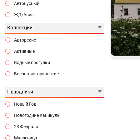
Автобусный
ЖД/Авиа
Коллекции
Авторские
Активные
Водные прогулки
Военно-исторические
Гастрономические
Праздники
Городские истории
Новый Год
Государева дорога
Новогодние Каникулы
Гуляем по Москве
23 Февраля
Дворцы и замки
Масленица