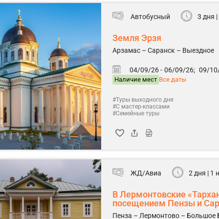
Автобусный
3 дня |
Земля Эрзя
Арзамас – Саранск – Выездное
04/09/26 -
06/09/26;
09/10/
Наличие мест
Все даты
#Туры выходного дня
#С мастер-классами
#Семейные туры
ЖД/Авиа
2 дня | 1
В Лермонтовские «Тарха
посещением Пензы и Са
Пенза – Лермонтово – Большое 