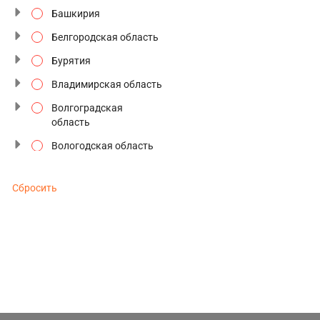
Башкирия
Северное сияние
Белгородская область
Сезон цветения
Бурятия
Семейные туры
Владимирская область
Старинные усадьбы
Волгоградская
область
Традиции и промыслы
Вологодская область
Туры выходного дня
Воронежская область
Туры к Деду Морозу
Сбросить
Дагестан
Туры по будням
Дальний восток
Туры с отдыхом
Забайкальский край
Фестивали и
Золотое кольцо
праздники
Ивановская область
Этнографические
Ингушетия