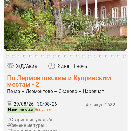
ЖД/Авиа
2 дня | 1 ночь
По Лермонтовским и Купринским
местам - 2
Пенза – Лермонтово – Сканово – Наровчат
29/08/26 -
30/08/26
Артикул 1682
Наличие мест
Все даты
#Старинные усадьбы
#Семейные туры
#Традиции и промыслы