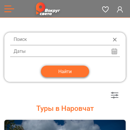
Даты
Туры в Наровчат