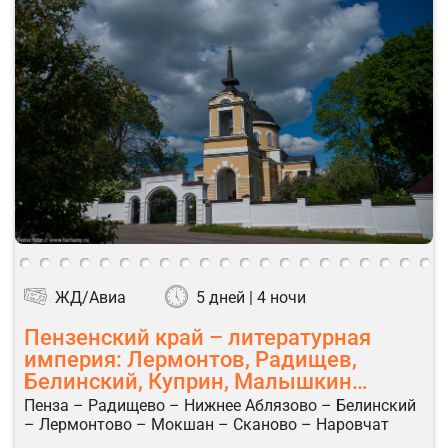
ЖД/Авиа
5 дней | 4 ночи
Пензенский край – литературная
империя: Лермонтов, Радищев,
Белинский, Куприн, Малышкин…
Пенза – Радищево – Нижнее Аблязово – Белинский
– Лермонтово – Мокшан – Сканово – Наровчат