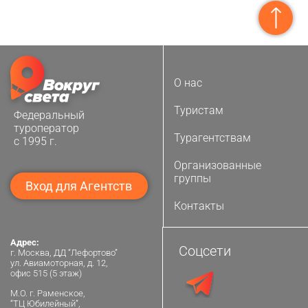
О нас
Туристам
Федеральный
туроператор
Турагентствам
с 1995 г.
Организованные
группы
Вход для Агентств
Контакты
Адрес:
Соцсети
г. Москва, ДД “Лефортово”
ул. Авиамоторная, д. 12,
офис 515 (5 этаж)
М.О. г. Раменское,
“ТЦ Юбилейный”,