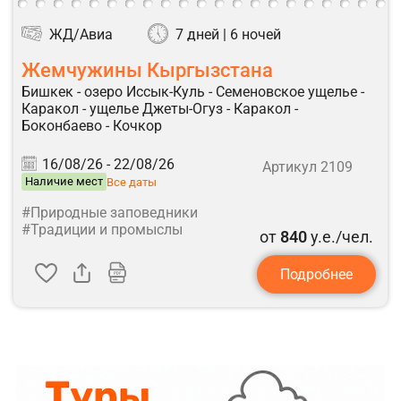
ЖД/Авиа
7 дней | 6 ночей
Жемчужины Кыргызстана
Бишкек - озеро Иссык-Куль - Семеновское ущелье -
Каракол - ущелье Джеты-Огуз - Каракол -
Боконбаево - Кочкор
16/08/26 -
22/08/26
Артикул 2109
Наличие мест
Все даты
#Природные заповедники
#Традиции и промыслы
от
840
у.е./чел.
Подробнее