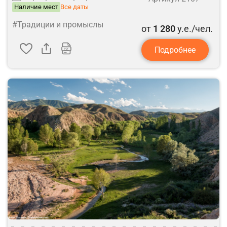
Наличие мест
Все даты
#Традиции и промыслы
от
1 280
у.е./чел.
Подробнее