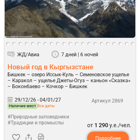
ЖД/Авиа
7 дней | 6 ночей
Новый год в Кыргызстане
Бишкек – озеро Иссык-Куль – Семеновское ущелье
– Каракол – ущелье Джеты-Огуз – каньон «Сказка»
– Боконбаево – Кочкор – Бишкек
29/12/26 -
04/01/27
Артикул 2869
Наличие мест
Все даты
#Природные заповедники
#Традиции и промыслы
от
1 290
у.е./чел.
Подробнее