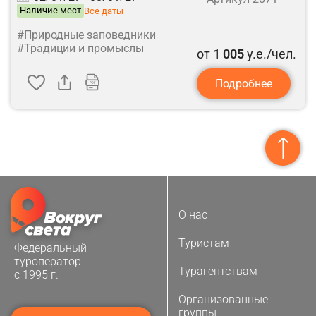
Наличие мест
Все даты
#Природные заповедники
#Традиции и промыслы
от
1 005
у.е./чел.
Подробнее
О нас
Туристам
Федеральный
туроператор
Турагентствам
с 1995 г.
Организованные
группы