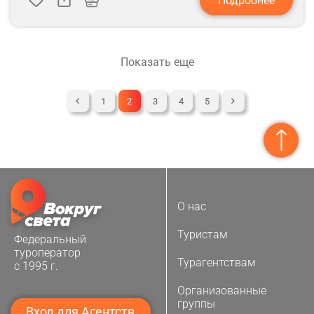
Подробнее
Показать еще
1
2
3
4
5
О нас
Туристам
Федеральный
туроператор
Турагентствам
с 1995 г.
Организованные
группы
Вход для Агентств