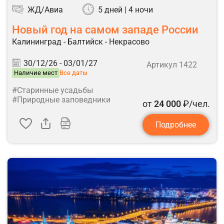
ЖД/Авиа
5 дней | 4 ночи
Новый год на самом западе России
Калининград - Балтийск - Некрасово
30/12/26 -
03/01/27
Артикул 1422
Наличие мест
Все даты
#Старинные усадьбы
#Природные заповедники
от
24 000
₽/чел.
Подробнее