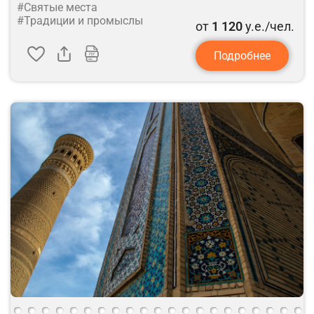
#Святые места
#Традиции и промыслы
от
1 120
у.е./чел.
Подробнее