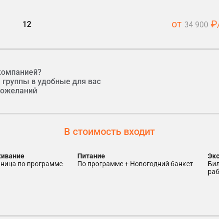
от
₽/
12
34 900
компанией?
 группы в удобные для вас
 пожеланий
В стоимость входит
живание
Питание
Э
иница по программе
по программе + Новогодний банкет
би
ра