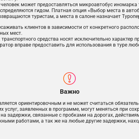
8 человек может предоставляться микроавтобус иномарка 
аспределяются гидом. Платная опция «Выбор места в автоб
возвращаются туристам, а места в салоне назначает Туропе
есаживать клиентов в зависимости от конкретного располож
ных мест.
х транспортного средства носят исключительно характер 
атор вправе предоставить для использования в туре любо
Важно
является ориентировочным и не может считаться обязате
х услуг, заявленных в программе, могут меняться при сохр
 на задержки, связанные с пробками на дорогах, действи
жными работами, а так же на любые другие задержки, нах