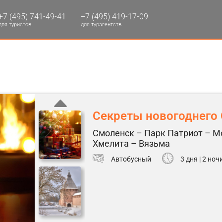
+7 (495) 741-49-41
+7 (495) 419-17-09
для туристов
для турагентств
Секреты новогоднего
Смоленск – Парк Патриот – М
Хмелита – Вязьма
Автобусный
3 дня | 2 ноч