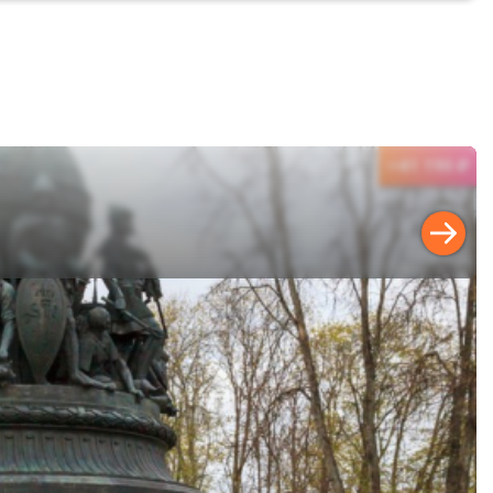
41 190 ₽
от