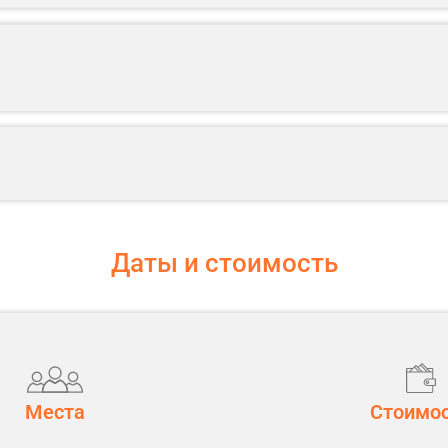
рсия по новогоднему Смоленску
ние номеров
 и напитков смоленской кухни
емя в центре города с возможностью насладиться новогодним Смо
ое имение Грибоедовых
Даты и стоимость
"Легенды и были Вяземской земли"
кву: ст.м. ВДНХ
Места
Стоимо