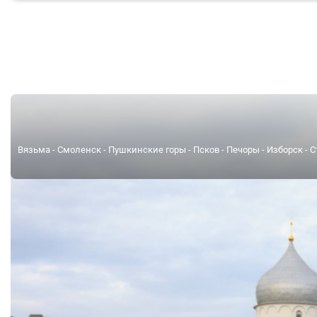
Вязьма - Смоленск - Пушкинские горы - Псков - Печоры - Изборск - С