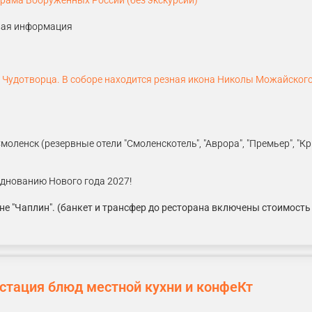
рама Вооруженных России (без экскурсии)
евая информация
amstime.com
Чудотворца. В соборе находится резная икона Николы Можайского
Смоленск (резервные отели "Смоленскотель", "Аврора", "Премьер", "
зднованию Нового года 2027!
е "Чаплин". (банкет и трансфер до ресторана включены стоимость
устация блюд местной кухни и конфеКт