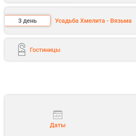
С НОВЫМ 2027 ГОДОМ!
Поздний завтрак в ресторане отеля
3 день
Усадьба Хмелита - Вязьма
Большая автобусно-пешеходная экску
Завтрак в ресторане отеля. Освобожде
Обед в кафе города с дегустацией блюд
Отправление в Хмелиту (180 км)
Гостиницы
Возвращение в отель или свободное вр
Экскурсия в усадьбу Хмелита - родов
Отправление в Вязьму (35 км)
Обед в кафе города
Обзорная экскурсия по городу Вязьма 
Отправление в Москву
Ориентировочное время прибытия в Мос
Даты