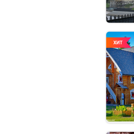
Красноярский край
Крым
Ленинградская
область
Липецкая область
ХИТ
Магаданская область
Марий Эл
МинВоды
Мордовия
Москва
Московская область
Мурманская область
Ненецкий АО
Нижегородская