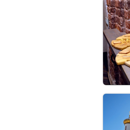
область
Новгородская область
Новосибирская
область
Омская область
Оренбургская область
Орловская область
Пензенская область
Пермский край
Приморский край
Псковская область
Республика Коми
Ростовская область
Рязанская область