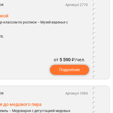
ов
Артикул 2770
нкой
р-классом по росписи – Музей варенья с
6;
от
5 590
₽/чел.
Подробнее
ов
Артикул 1094
ля до медового пира
ремль – Медоварня с дегустацией медовых