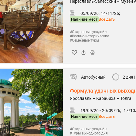
Переславль-Залесский – Музей А
05/09/26;
14/11/26;
Наличие мест
Все даты
#Старинные усадьбы
#Военно-исторические
#Семейные туры
Автобусный
2 дня |
Формула удачных выход
Ярославль – Карабиха – Толга
19/09/26 -
20/09/26;
17/10/
Наличие мест
Все даты
#Старинные усадьбы
#Туры выходного дня