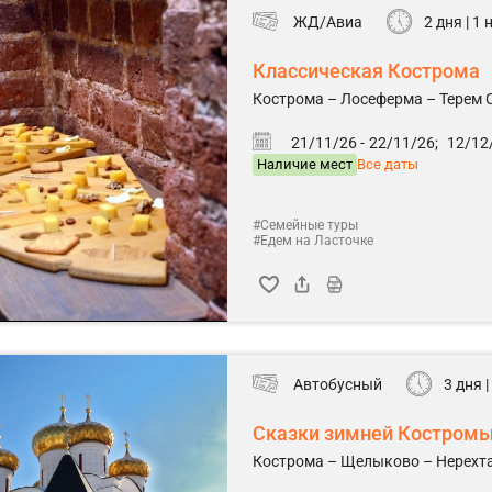
ЖД/Авиа
2 дня | 1
Классическая Кострома
Кострома – Лосеферма – Терем С
21/11/26 -
22/11/26;
12/12/
Наличие мест
Все даты
#Семейные туры
#Едем на Ласточке
Автобусный
3 дня |
Сказки зимней Костром
Кострома – Щелыково – Нерехт