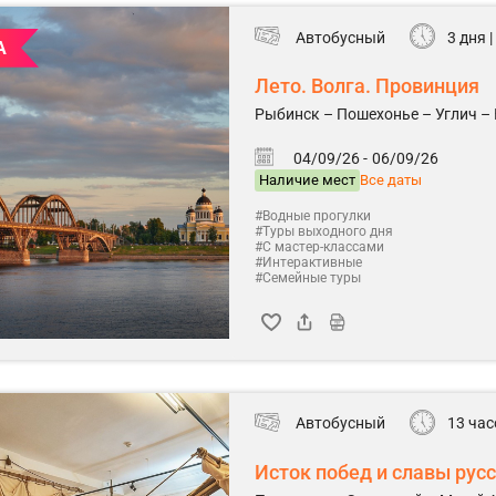
Автобусный
3 дня |
А
Лето. Волга. Провинция
Рыбинск – Пошехонье – Углич – 
04/09/26 -
06/09/26
Наличие мест
Все даты
#Водные прогулки
#Туры выходного дня
#С мастер-классами
#Интерактивные
#Семейные туры
Автобусный
13 час
Исток побед и славы рус