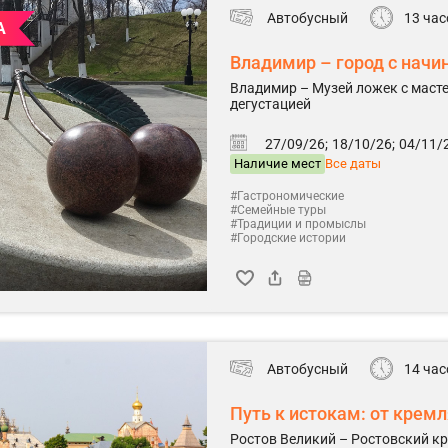
Автобусный
13 час
А
Владимир – город с начи
Владимир – Музей ложек с масте
дегустацией
27/09/26;
18/10/26;
04/11/2
Наличие мест
Все даты
#Гастрономические
#Семейные туры
#Традиции и промыслы
#Городские истории
Автобусный
14 час
Путь к истокам: от крем
Ростов Великий – Ростовский к