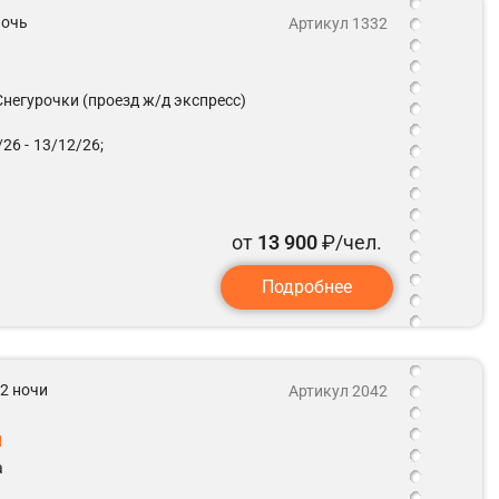
 ночь
Артикул 1332
негурочки (проезд ж/д экспресс)
26 -
13/12/26;
от
13 900
₽/чел.
Подробнее
 2 ночи
Артикул 2042
ы
а