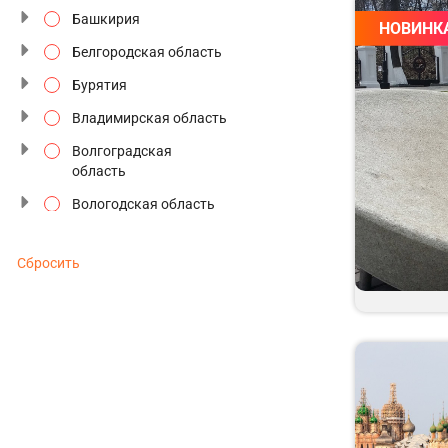
Башкирия
НОВИНК
Северное сияние
Белгородская область
Сезон цветения
Бурятия
Семейные туры
Владимирская область
Старинные усадьбы
Волгоградская
область
Традиции и промыслы
Вологодская область
Туры выходного дня
Воронежская область
Туры к Деду Морозу
Сбросить
Дагестан
Туры по будням
Дальний восток
Туры с отдыхом
Забайкальский край
Фестивали и
Золотое кольцо
праздники
Ивановская область
Этнографические
Ингушетия