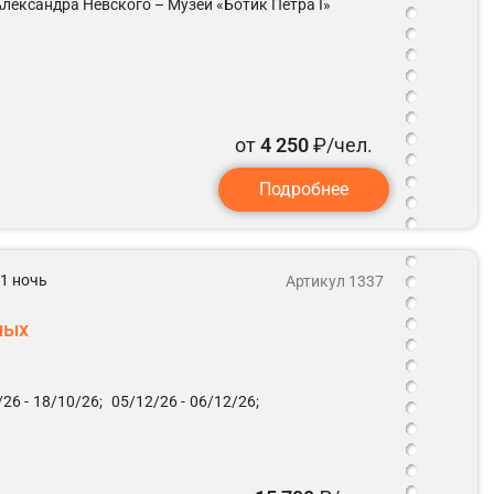
лександра Невского – Музей «Ботик Петра I»
от
4 250
₽/чел.
Подробнее
 1 ночь
Артикул 1337
ных
26 -
18/10/26;
05/12/26 -
06/12/26;