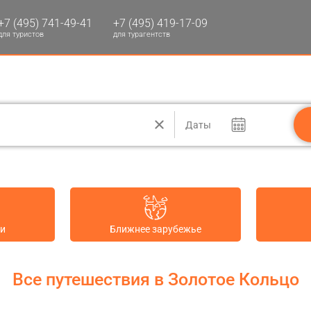
+7 (495) 741-49-41
+7 (495) 419-17-09
для туристов
для турагентств
Даты
ии
Ближнее зарубежье
Все путешествия в Золотое Кольцо