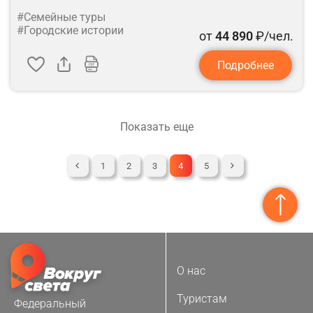
#Семейные туры
#Городские истории
от
44 890
₽/чел.
Подробнее
Показать еще
1
2
3
4
5
О нас
Туристам
Федеральный