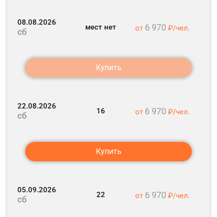
Теплоходная прогулка с экскурсией (30 мин.)
08.08.2026
6 970
мест нет
от
₽/чел.
сб
Рыбное застолье в шатровом лагере
Купить
Развлекательная программа
Свободное время
22.08.2026
6 970
16
от
₽/чел.
сб
Ориентировочное время прибытия в Москву.
Высадка туристов у ближайшей станции метро по пути следования.
Купить
05.09.2026
6 970
22
от
₽/чел.
сб