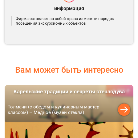
информация
Фирма оставляет за собой право изменять порядок
посещения экскурсионных объектов
Вам может быть интересно
6 900 ₽
Карельские традиции и секреты стеклодува
от
Толмачи (с обедом и кулинарным мастер-
классом) – Медное (музей стекла)