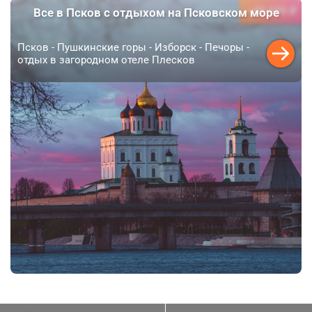
49 600 ₽
Все в Псков с отдыхом на Псковском море
от
Псков - Пушкинские горы - Изборск - Печоры -
отдых в загородном отеле Плесков