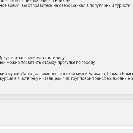
аше летнее приключение на Байкал!
ное время, вы отправитесь на озеро Байкал в популярный туристиче
ркутск и заселением в гостиницу.
рый можно посвятить отдыху, прогулке по городу.
ский музей «Тальцы», лимнологический музей Байкала, Шаман-Каме
курсия в Листвянку и «Тальцы», гид, групповой трансфер, входные 
по кругобайкальской железной дороге (КБЖД).