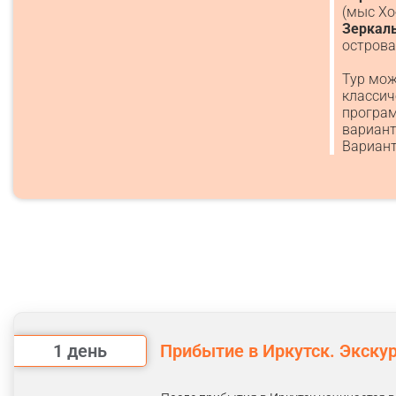
(мыс Хо
Зеркал
острова
Тур мож
классич
програм
вариант
Вариант
1 день
Прибытие в Иркутск. Экскур