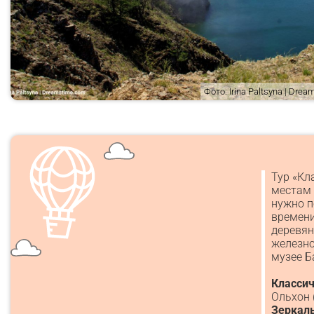
Фото: Irina Paltsyna | Dre
Тур «Кл
местам 
нужно п
времени
деревян
железно
музее Б
Классич
Ольхон 
Зеркал