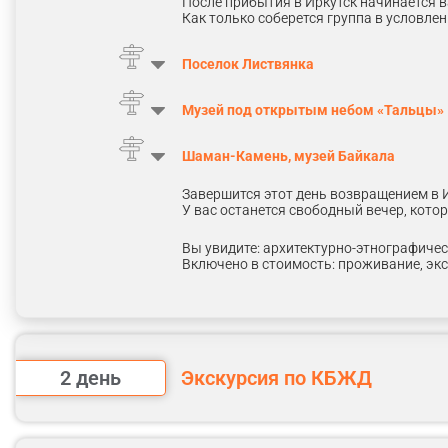
После прибытия в Иркутск начинается в
Как только соберется группа в условлен
Поселок Листвянка
Музей под открытым небом «Тальцы»
Шаман-Камень, музей Байкала
Завершится этот день возвращением в И
У вас останется свободный вечер, кото
Вы увидите: архитектурно-этнографиче
Включено в стоимость: проживание, экс
2 день
Экскурсия по КБЖД
Дальше все еще интересней!
Утром второго дня нас ждет экскурсия 