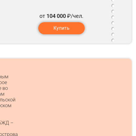
от
104 000
₽/чел.
Купить
тным
рое
е во
ам
альской
еском
КБЖД –
 острова