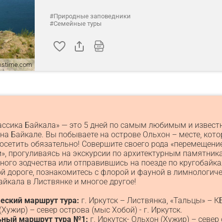
#Природные заповедники
#Семейные туры
amstime.com
ассика Байкала» — это 5 дней по самым любимым и извес
на Байкале. Вы побываете на острове Ольхон – месте, кото
осетить обязательно! Совершите своего рода «перемещени
», прогуливаясь на экскурсии по архитектурным памятник
ного зодчества или отправившись на поезде по кругобайк
й дороге, познакомитесь с флорой и фауной в лимнологич
айкала в Листвянке и многое другое!
еский маршрут тура:
г. Иркутск – Листвянка, «Тальцы» – 
(Хужир) – север острова (мыс Хобой) - г. Иркутск.
ьный маршрут тура №1:
г. Иркутск- Ольхон (Хужир) – север