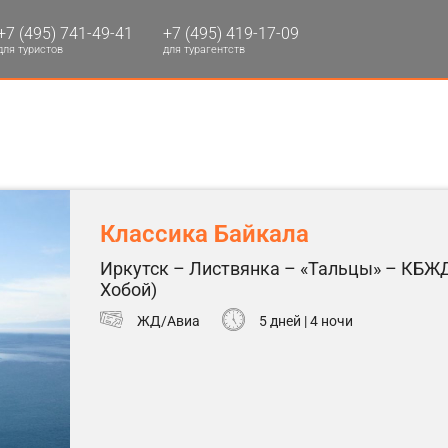
+7 (495) 741-49-41
+7 (495) 419-17-09
для туристов
для турагентств
Классика Байкала
Иркутск – Листвянка – «Тальцы» – КБЖД
Хобой)
ЖД/Авиа
5 дней | 4 ночи