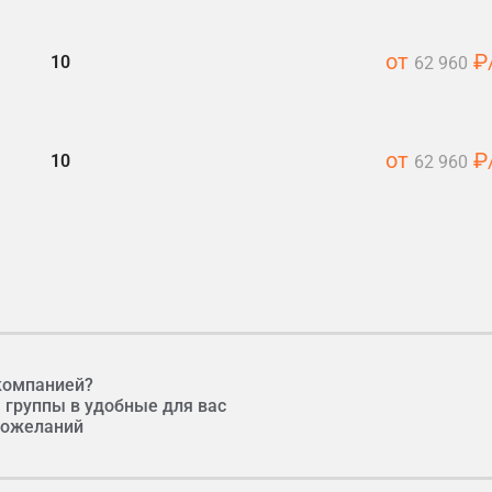
от
₽/
10
62 960
от
₽/
10
62 960
amstime.com
компанией?
 группы в удобные для вас
 пожеланий