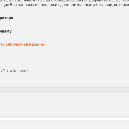
тора с табличкой «Третья столица» согласно графику ниже. Вы мо
ующие Вас вопросы и предложит дополнительные экскурсии, которы
ератора
amstime.com
грамму
 тысячелетней Казани»
 «Огни Казани».
ницы.