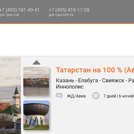
+7 (495) 741-49-41
+7 (495) 419-17-09
для туристов
для турагентств
Татарстан на 100 % (Ав
Казань - Елабуга - Свияжск - Р
Иннополис
ЖД/Авиа
7 дней | 6 ночей