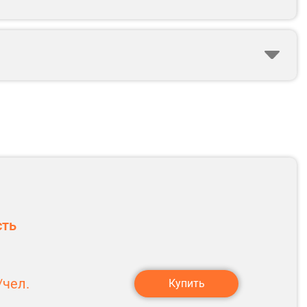
сть
чел.
Купить