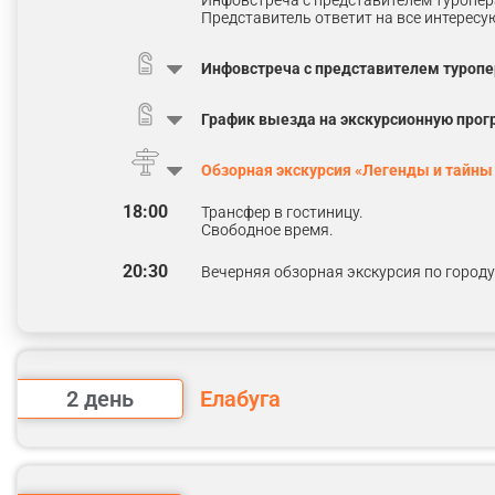
Инфовстреча с представителем туропера
Представитель ответит на все интерес
Инфовстреча с представителем туроп
Фото: Eillen1981 | Dre
График выезда на экскурсионную про
Обзорная экскурсия «Легенды и тайны
18:00
Трансфер в гостиницу.
Свободное время.
20:30
Вечерняя обзорная экскурсия по городу
2 день
Елабуга
Завтрак в гостинице.
Встреча с экскурсоводом в холле гости