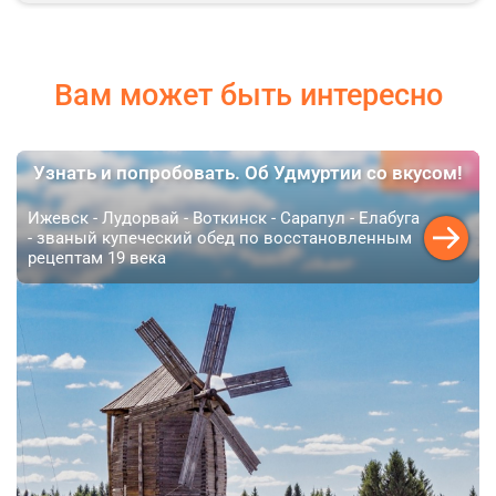
Вам может быть интересно
27 800 ₽
Узнать и попробовать. Об Удмуртии со вкусом!
от
Ижевск - Лудорвай - Воткинск - Сарапул - Елабуга
- званый купеческий обед по восстановленным
рецептам 19 века