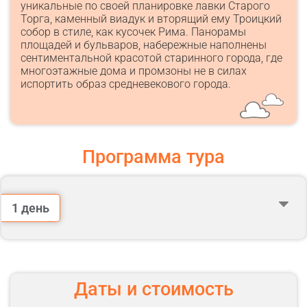
уникальные по своей планировке лавки Старого
Торга, каменный виадук и вторящий ему Троицкий
собор в стиле, как кусочек Рима. Панорамы
площадей и бульваров, набережные наполнены
сентиментальной красотой старинного города, где
многоэтажные дома и промзоны не в силах
испортить образ средневекового города.
Программа тура
1 день
Сбор группы и встреча с гидом: м. Спортивная.
Встреча на улице у выхода №1 (к СК «Лужники»).
Посадка в автобус. Переезд в Калугу (185 км). Путевая
Даты и стоимость
информация.