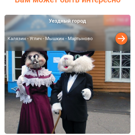
12 790 ₽
Уездный город
от
Калязин - Углич - Мышкин - Мартыново