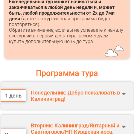
Еженедельный тур может начинаться и
заканчиваться в любой день недели и, может
быть, любой продолжительности от 2х до 7ми
дней
(далее экскурсионная программа будет
повторяться).
Обратите внимание, если вы не успеваете к началу
экскурсии в первый день тура, рекомендуем
купить дополнительную ночь до тура.
Программа тура
Понедельник: Добро пожаловать в
1 день
Калининград!
Прибытие в аэропорт или на ж/д. вокзал г. Калининград.
В стоимость тура не входит трансфер из аэропорта или ж/д вокзала
до отеля и обратно.
Вторник: Калининград/Янтарный и
Заселение в гостиницу после экскурсии.
Светлогорск/НП Куршская коса,