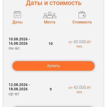
и пешеходная прогулка по Зеленоградск»
Даты и стоимость
Экскурсия «История средневековых городов:
Фридланд и Гердауэн - Правдинск и
Даты
Места
Стоимость
Железнодорожный»
Экскурсия «Янтарный и Светлогорск-две
10.08.2026 -
жемчужины Балтийского побережья»
43 000
от
₽/
16.08.2026
10
чел.
пн-вс
Экскурсия «Обзорная по городу Калининграду и
Музей Марципана»
Купить
12.08.2026 -
43 000
от
₽/
18.08.2026
9
чел.
ср-вт