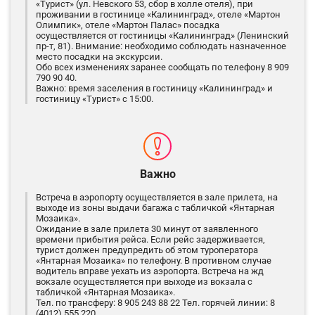
«Турист» (ул. Невского 53, сбор в холле отеля), при
проживании в гостинице «Калининград», отеле «Мартон
Олимпик», отеле «Мартон Палас» посадка
осуществляется от гостиницы «Калининград» (Ленинский
пр-т, 81). Внимание: необходимо соблюдать назначенное
место посадки на экскурсии.
Обо всех изменениях заранее сообщать по телефону 8 909
790 90 40.
Важно: время заселения в гостиницу «Калининград» и
гостиницу «Турист» с 15:00.
Важно
Встреча в аэропорту осуществляется в зале прилета, на
выходе из зоны выдачи багажа с табличкой «Янтарная
Мозаика».
Ожидание в зале прилета 30 минут от заявленного
времени прибытия рейса. Если рейс задерживается,
турист должен предупредить об этом туроператора
«Янтарная Мозаика» по телефону. В противном случае
водитель вправе уехать из аэропорта. Встреча на жд
вокзале осуществляется при выходе из вокзала с
табличкой «Янтарная Мозаика».
Тел. по трансферу: 8 905 243 88 22 Тел. горячей линии: 8
(4012) 555 220.