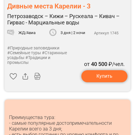
Дивные места Карелии - 3
Петрозаводск – Кижи – Рускеала – Кивач –
Гирвас - Марциальные воды
ЖД/Авиа
3 дня | 2 ночи
Артикул 1745
#Природные заповедники
#Семейные туры
#Старинные
усадьбы
#Традиции и
промыслы
от
40 500
₽/чел.
Купить
Преимущества тура:
- самые популярные достопримечательности
Карелии всего за 3 дня;
- есть выбор гостиниц по уровню комфорта и по