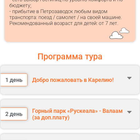
бюджету;
- прибытие в Петрозаводск любым видом
транспорта: поезд / самолет / на своей машине.
Рекомендованный возраст для детей: от 7 лет.
Программа тура
1 день
Добро пожаловать в Карелию!
07:50 Встречаем гостей на ж/д вокзале г. Петрозаводска со
стороны перрона по прибытии поезда № 18.
Гид встречает с табличкой «ДИВНЫЕ МЕСТА КАРЕЛИИ».
Горный парк «Рускеала» - Валаам
Если туристы приехали на более ранних поездах или на своем
2 день
транспорте, они подходят ко времени встречи на жд вокзал
(за доп.плату)
г.Петрозаводска.
Завтрак (сухим пайком).
Завтрак ресторане.