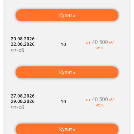
Возвращение в г. Петрозаводск.
Купить
Трансфер на ж/д вокзал Петрозаводска.
Отъезд вечерними поездами.
До встречи в Карелии!
20.08.2026 -
40 500
от
₽/
22.08.2026
10
чел.
чт-сб
Купить
27.08.2026 -
40 500
от
₽/
29.08.2026
10
чел.
чт-сб
Купить