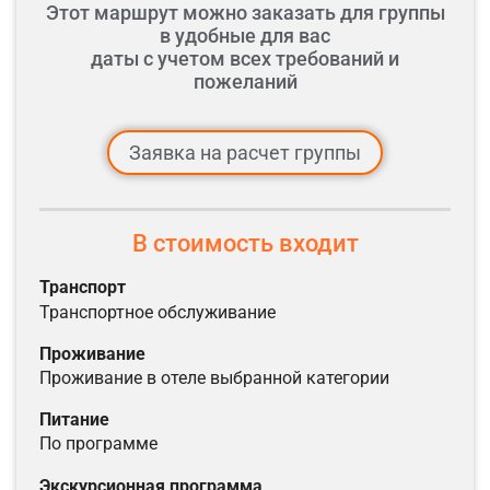
Этот маршрут можно заказать для группы
Ночлег в Гродно.
в удобные для вас
даты с учетом всех требований и
Расстояния: Минск – Лида 180 км, Лида - Гродно 110 км.
пожеланий
Заявка на расчет группы
В стоимость входит
транспорт
транспортное обслуживание
проживание
проживание в отеле выбранной категории
питание
по программе
экскурсионная программа