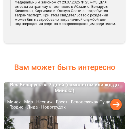
Федеральным законом от 23.07.2025 № 257-ФЗ. Для
выезда за границу, в том числе в Абхазию, Беларусь,
Казахстан, Киргизию и Южную Осетию, потребуется
загранпаспорт. При этом свидетельство о рождении
может быть затребовано пограничной службой для
подтверждения родства с сопровождающим родителем.
Вам может быть интересно
Вся Беларусь за 7 дней (самолетом или жд до
45 800 ₽
от
Минска)
Минск - Мир - Несвиж - Брест - Беловежская Пуща
- Гродно - Лида - Новогрудок