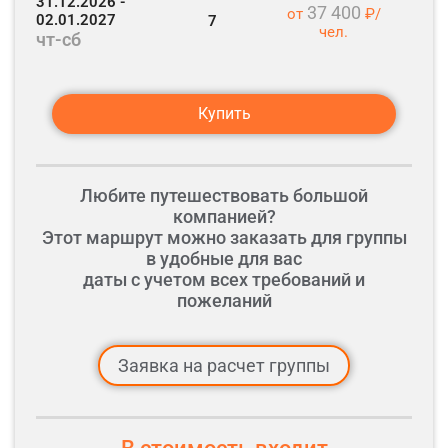
31.12.2026 -
европейской архитектурой
37 400
плату).
от
₽/
02.01.2027
7
чел.
чт-сб
Переезд в Данков (10 км).
«Тихий» Тихвинский собор в Данкове
Купить
Переезд в дер. Масловка (15 км).
Обед в кафе на маршруте.
Любите путешествовать большой
компанией?
Этот маршрут можно заказать для группы
«Сыр-бор Масловка» – сырная провинция России,
в удобные для вас
история французского сыра
даты с учетом всех требований и
пожеланий
Дегустация «сыр-борной» продукции
Заявка на расчет группы
Переезд в Москву по платной дороге (330 км).
Ориентировочное время прибытия в Москву.