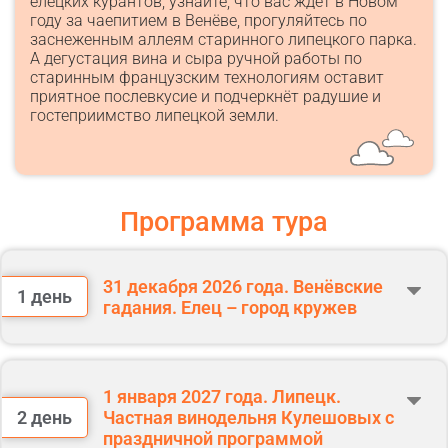
елецких курантов, узнайте, что вас ждёт в Новом
году за чаепитием в Венёве, прогуляйтесь по
заснеженным аллеям старинного липецкого парка.
А дегустация вина и сыра ручной работы по
старинным французским технологиям оставит
приятное послевкусие и подчеркнёт радушие и
гостеприимство липецкой земли.
Программа тура
31 декабря 2026 года. Венёвские
1 день
гадания. Елец – город кружев
Сбор группы и встреча: м. Аннино (выход №2).
Встреча у выхода №2, на улице
1 января 2027 года. Липецк.
Посадка в автобус. Переезд в Венёв по платной дороге (160 км).
2 день
Частная винодельня Кулешовых с
Путевая информация.
праздничной программой