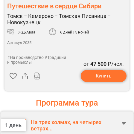
Путешествие в сердце Сибири
Томск − Кемерово − Томская Писаница −
Новокузнецк
ЖД/Авиа
6 дней | 5 ночей
Артикул 2035
#На производство
#Традиции
и промыслы
от
47 500
₽/чел.
Купить
Программа тура
На трех холмах, на четырех
1 день
ветрах...