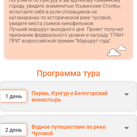
погуляете по Кунгуру и загадочному Каменному
городу, увидите знаменитые Усьвинские Столбы,
испытаете себя в роли сплавщиков на
катамаранах по исторической реке Чусовой,
увидите места съемок кинофильмов.
Лучший маршрут выходного дня. Проект получил
признание федерального уровня и награду "ГРАН-
ПРИ" всероссийской премии "Маршрут года".
Программа тура
Пермь, Кунгур и Белогорский
1 день
монастырь
Прибытие в Пермь до 10:00.
10:00 Встреча в аэропорту г. Пермь, посадка в автобус, начало
экскурсии.
Водное путешествие по реке
2 день
Чусовой