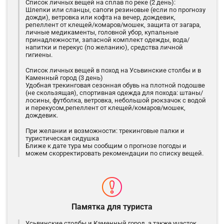
Список личных вещей на сплав по реке (2 день):
Шлепки или сланцы, сапоги резиновые (если по прогнозу
дожди), ветровка или кофта на вечер, дождевик,
репеллент от клещей/комаров/мошек, защита от загара,
личные медикаменты, головной убор, купальные
принадлежности, запасной комплект одежды, вода/
напитки и перекус (по желанию), средства личной
гигиены.
Список личных вещей в поход на Усьвинские столбы и в
Каменный город (3 день)
Удобная трекинговая сезонная обувь на плотной подошве
(не скользящая), спортивная одежда для похода: штаны/
лосины, футболка, ветровка, небольшой рюкзачок с водой
и перекусом,репеллент от клещей/комаров/мошек,
дождевик.
При желании и возможности: трекинговые палки и
туристическая сидушка
Ближе к дате тура мы сообщим о прогнозе погоды и
можем скорректировать рекомендации по списку вещей.
Памятка для туриста
Усьвинские столбы и Каменный город, а также участок