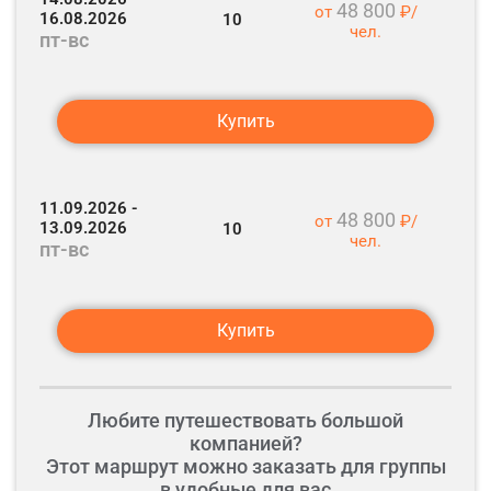
Каменный город
48 800
от
₽/
20:00 - 20:30 Посадка в автобус, дорога до гостиницы.
16.08.2026
10
чел.
пт-вс
17:00 Выезд из Каменного города.
21:00 Ужин.
18:30 Окончание тура в г. Чусовой.
19:00 Заезд за вещами в гостиницу г.Лысьва
19:00 - 21:00 Время в пути до г. Пермь (учитывайте его для покупки
Свободное время.
Купить
обратных билетов).
11.09.2026 -
48 800
от
₽/
13.09.2026
10
чел.
пт-вс
Купить
Любите путешествовать большой
компанией?
Этот маршрут можно заказать для группы
в удобные для вас