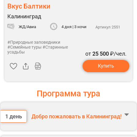
Вкус Балтики
Калининград
ЖД/Авиа
4 дня | 3 ночи
Артикул 2551
#Природные заповедники
#Семейные туры
#Старинные
усадьбы
от
25 500
₽/чел.
Купить
Программа тура
1 день
Добро пожаловать в Калининград!
Прибытие в аэропорт или на ж/д. вокзал г. Калининград.
В стоимость тура входит трансфер из аэропорта или ж/д вокзала