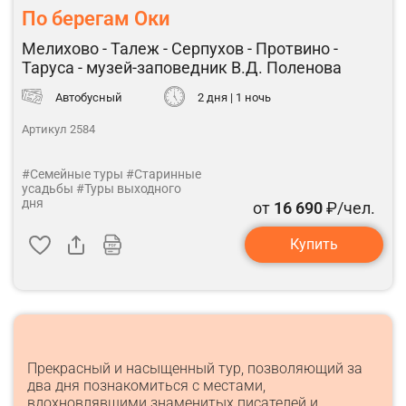
По берегам Оки
Мелихово - Талеж - Серпухов - Протвино -
Таруса - музей-заповедник В.Д. Поленова
Автобусный
2 дня | 1 ночь
Артикул 2584
#Семейные туры
#Старинные
усадьбы
#Туры выходного
дня
от
16 690
₽/чел.
Купить
Прекрасный и насыщенный тур, позволяющий за
два дня познакомиться с местами,
вдохновлявшими знаменитых писателей и