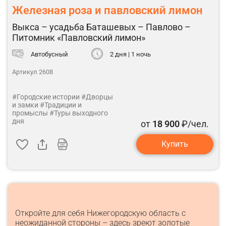
Железная роза и павловский лимон
Выкса – усадьба Баташевых – Павлово –
Питомник «Павловский лимон»
Автобусный
2 дня | 1 ночь
Артикул 2608
#Городские истории
#Дворцы
и замки
#Традиции и
промыслы
#Туры выходного
дня
от
18 900
₽/чел.
Купить
Откройте для себя Нижегородскую область с
неожиданной стороны – здесь зреют золотые