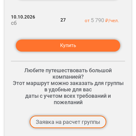
Экскурсия в родовой дом-усадьбу Вульфов.
Откуда родом Татьяна Ларина?
10.10.2026
5 790
27
от
₽/чел.
сб
Свободное время в усадьбе (30 мин.)
Ориентировочное время прибытия в Москву.
Купить
Высадка туристов у ближайшей станции метро по пути следования.
Любите путешествовать большой
компанией?
Этот маршрут можно заказать для группы
в удобные для вас
даты с учетом всех требований и
пожеланий
Заявка на расчет группы