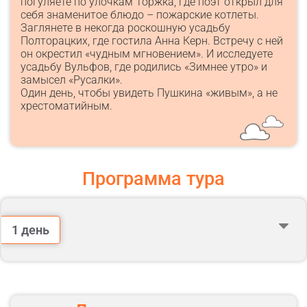
погуляете по улочкам Торжка, где поэт открыл для
себя знаменитое блюдо – пожарские котлеты.
Заглянете в некогда роскошную усадьбу
Полторацких, где гостила Анна Керн. Встречу с ней
он окрестил «чудным мгновением». И исследуете
усадьбу Вульфов, где родились «Зимнее утро» и
замысел «Русалки».
Один день, чтобы увидеть Пушкина «живым», а не
хрестоматийным.
Программа тура
1 день
Сбор группы и встреча с гидом м. ВДНХ. Выход №1
(первый вагон из центра). Сбор группы на парковке
автобусов с правой стороны гостиницы «Космос».