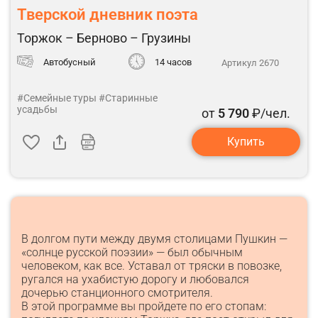
Тверской дневник поэта
Торжок – Берново – Грузины
Автобусный
14 часов
Артикул 2670
#Семейные туры
#Старинные
усадьбы
от
5 790
₽/чел.
Купить
В долгом пути между двумя столицами Пушкин —
«солнце русской поэзии» — был обычным
человеком, как все. Уставал от тряски в повозке,
ругался на ухабистую дорогу и любовался
дочерью станционного смотрителя.
В этой программе вы пройдете по его стопам: