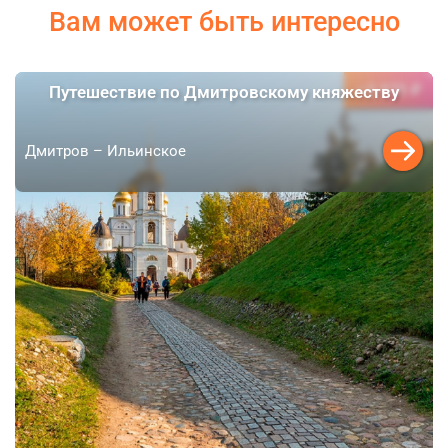
Вам может быть интересно
3 970 ₽
Путешествие по Дмитровскому княжеству
от
Дмитров – Ильинское