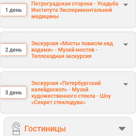
Петроградская сторона - Усадьба
1 день
Института Экспериментальной
медицины
Прибытие в Санкт-Петербург.
10:00 Встреча на Московском вокзале у памятника Петру I.
Табличка «Соло-Тревел».
Экскурсия «Мосты повисли над
2 день
водами» - Музей мостов -
Авторская экскурсия по Петроградской стороне
Теплоходная экскурсия
Завтрак.
Экскурсия по Усадьбе Института
Экспериментальной медицины и посещение
Научной библиотеки Института
Экскурсия «Петербургский
Встреча с гидом в холле.
калейдоскоп» - Музей
3 день
художественного стекла - Шоу
Трансфер в гостиницу. Размещение.
Авторская экскурсия «Мосты повисли над
«Секрет стеклодува»
водами»
Завтрак.
Экскурсия в уникальный Музей мостов
Гостиницы
Освобождение номеров.
Выезд из гостиницы с вещами.
Обед на маршруте.