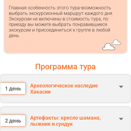
Главная особенность этого тура-возможность
выбрать экскурсионный маршрут каждого дня.
Экскурсии не включены в стоимость тура, по
приезду вы можете выбрать понравившиеся
экскурсии и присоединиться к группе в любой
день.
Программа тура
Археологическое наследие
1 день
Хакасии
Встреча с гидом в холле отеля.
Информационная встреча.
Артефакты: кресло шамана,
2 день
По желанию выезд на экскурсию (стоимость 2700 ₽).
лыжник и сундук
Посещение национального музея Хакасии - зал каменных
изваяний.