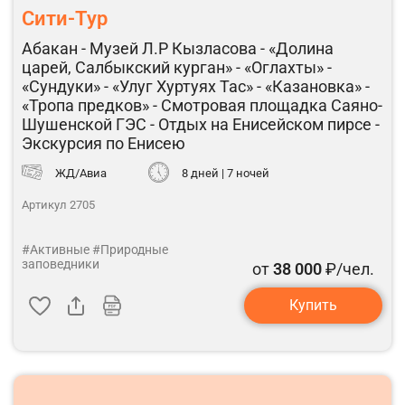
Сити-Тур
Абакан - Музей Л.Р Кызласова - «Долина
царей, Салбыкский курган» - «Оглахты» -
«Сундуки» - «Улуг Хуртуях Тас» - «Казановка» -
«Тропа предков» - Смотровая площадка Саяно-
Шушенской ГЭС - Отдых на Енисейском пирсе -
Экскурсия по Енисею
ЖД/Авиа
8 дней | 7 ночей
Артикул 2705
#Активные
#Природные
заповедники
от
38 000
₽/чел.
Купить